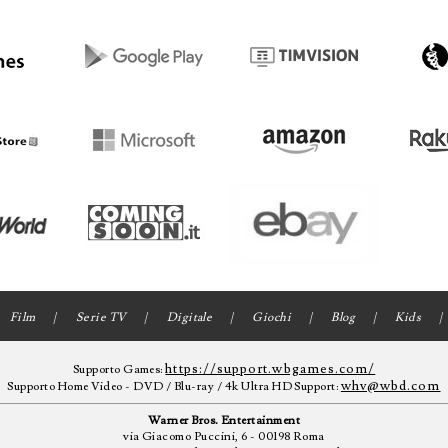
Film
Serie TV
Digitale
Giochi
Blog
Kids
https://support.wbgames.com/
Supporto Games:
whv@wbd.com
Supporto Home Video - DVD / Blu-ray / 4k Ultra HD Support:
Warner Bros. Entertainment
via Giacomo Puccini, 6 - 00198 Roma