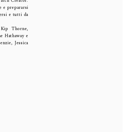
Patch Creator.
te e prepararsi
rsi e tutti da
o Kip Thorne,
ne Hathaway e
nzie, Jessica