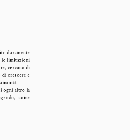
pito duramente
le limitazioni
are, cercano di
 di crescere e
’umanità.
i ogni altro la
rigendo, come