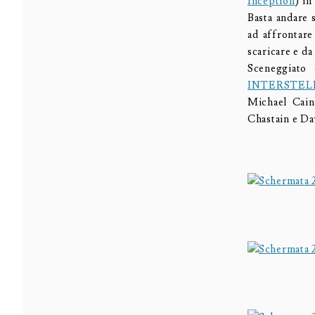
Inception
) in
Basta andare 
ad affrontare
scaricare e da
Sceneggiato 
INTERSTEL
Michael Cain
Chastain e D