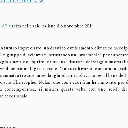
LAR
uscirà nelle sale italiane il 6 novembre 2014
n futuro imprecisato, un drastico cambiamento climatico ha col
. Un gruppo di scienziati, sfruttando un “wormhole” per superare 
aggio spaziale e coprire le immense distanze del viaggio interstell
ve dimensioni. Il granturco è l’unica coltivazione ancora in grado
nzionati a trovare nuovi luoghi adatti a coltivarlo per il bene dell
ionario Christopher Nolan, che con i suoi film ha rinnovato più d
ia contemporanea, si misura questa volta con uno sci-fi di
st eccezionale.