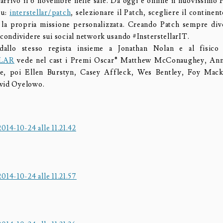
 arrivo il 6 novembre nelle sale. Da oggi è online il nuovissimo 
su:
interstellar/patch
, selezionare il Patch, scegliere il continen
 la propria missione personalizzata. Creando Patch sempre dive
 condividere sui social network usando #InsterstellarIT.
dallo stesso regista insieme a Jonathan Nolan e al fisic
LAR
vede nel cast i Premi Oscar® Matthew McConaughey, An
e, poi Ellen Burstyn, Casey Affleck, Wes Bentley, Foy Macke
avid Oyelowo.