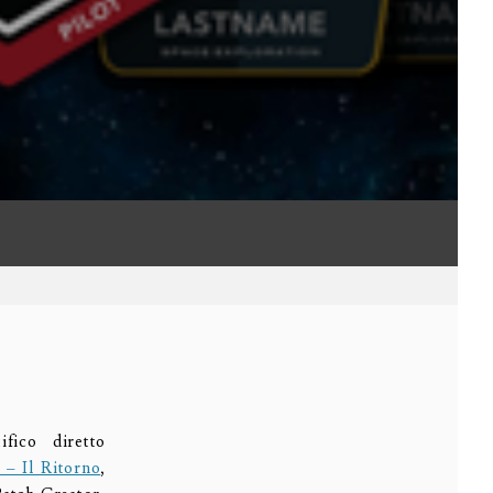
ifico diretto
 – Il Ritorno
,