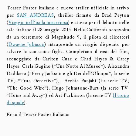
Teaser Poster Italiano e nuovo trailer ufficiale in arrivo
per
SAN ANDREAS
, thriller firmato da Brad Peyton
(
Viaggio nell’isola misteriosa
) e atteso per il debutto nelle
sale italiane il 28 maggio 2015. Nella California sconvolta
da un terremoto di Magnitudo 9, il pilota di elicotteri
(
Dwayne Johnson
) intraprende un viaggio disperato per
salvare la sua unica figlia. Completano il cast del film,
sceneggiato da Carlton Cuse e Chad Hayes & Carey
Hayes: Carla Gugino (“Una Notte Al Museo”), Alexandra
Daddario (“Percy Jackson e gli Dei dell’Olimpo”, la serie
TV, “True Detective”), Archie Panjabi (La serie TV,
“The Good Wife”), Hugo Johnstone-Burt (la serie TV
“Home and Away”) ed Art Parkinson (la serie TV
Il trono
di spade
).
Ecco il Teaser Poster Italiano: