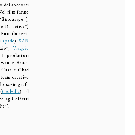
o dei soccorsi
 Nel film fanno
“Entourage”),
ue Detective”)
Burt (la serie
i spade
).
SAN
izio”,
Viaggio
 I produttori
owan e Bruce
n Cuse e Chad
 team creativo
 lo scenografo
(
Godzilla
), il
re agli effetti
ht”).