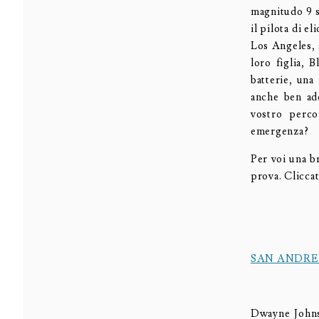
magnitudo 9 sc
il pilota di e
Los Angeles, 
loro figlia, 
batterie, una
anche ben add
vostro perco
emergenza?
Per voi una b
prova. Clicca
SAN ANDRE
Dwayne Johnso