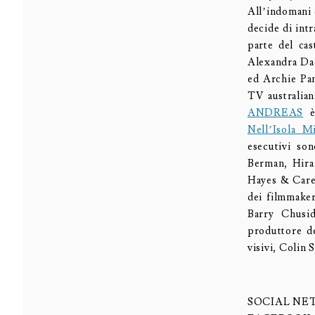
All’indomani 
decide di intr
parte del ca
Alexandra Dad
ed Archie Pan
TV australia
ANDREAS
è
Nell’Isola Mi
esecutivi so
Berman, Hira
Hayes & Carey
dei filmmaker
Barry Chusi
produttore de
visivi, Colin
SOCIAL N