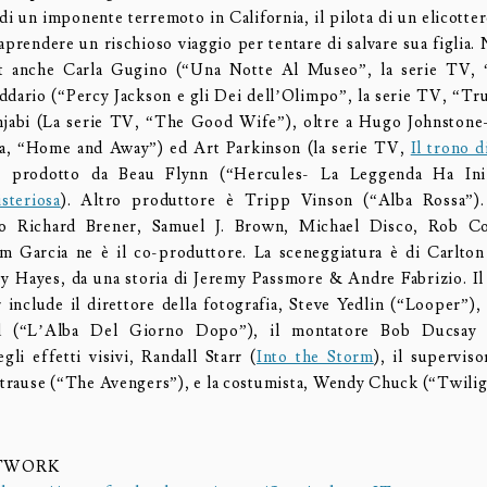
di un imponente terremoto in California, il pilota di un elicotter
aprendere un rischioso viaggio per tentare di salvare sua figlia.
st anche Carla Gugino (“Una Notte Al Museo”, la serie TV, 
dario (“Percy Jackson e gli Dei dell’Olimpo”, la serie TV, “Tr
jabi (La serie TV, “The Good Wife”), oltre a Hugo Johnstone-
na, “Home and Away”) ed Art Parkinson (la serie TV,
Il trono d
 prodotto da Beau Flynn (“Hercules- La Leggenda Ha In
steriosa
). Altro produttore è Tripp Vinson (“Alba Rossa”).
no Richard Brener, Samuel J. Brown, Michael Disco, Rob C
m Garcia ne è il co-produttore. La sceneggiatura è di Carlto
 Hayes, da una storia di Jeremy Passmore & Andre Fabrizio. Il
 include il direttore della fotografia, Steve Yedlin (“Looper”),
d (“L’Alba Del Giorno Dopo”), il montatore Bob Ducsay 
gli effetti visivi, Randall Starr (
Into the Storm
), il superviso
 Strause (“The Avengers”), e la costumista, Wendy Chuck (“Twilig
ETWORK