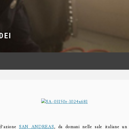
DEI
 d’azione
SAN ANDREAS
, da domani nelle sale italiane un