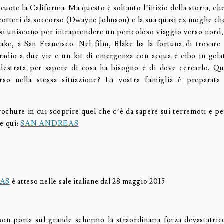
uote la California. Ma questo è soltanto l’inizio della storia, c
licotteri da soccorso (Dwayne Johnson) e la sua quasi ex moglie c
si uniscono per intraprendere un pericoloso viaggio verso nord, 
Blake, a San Francisco. Nel film, Blake ha la fortuna di trovare
 radio a due vie e un kit di emergenza con acqua e cibo in gelat
estrata per sapere di cosa ha bisogno e di dove cercarlo. Qu
rso nella stessa situazione? La vostra famiglia è preparata
rochure in cui scoprire quel che c’è da sapere sui terremoti e per
te qui:
SAN ANDREAS
AS
è atteso nelle sale italiane dal 28 maggio 2015
n porta sul grande schermo la straordinaria forza devastatrice