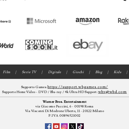
Film
Serie TV
Digitale
Giochi
Blog
Kids
https://support.wbgames.com/
Supporto Games:
whv@wbd.com
Supporto Home Video - DVD / Blu-ray / 4k Ultra HD Support:
Warner Bros. Entertainment
via Giacomo Puccini, 6 - 00198 Roma
Via Visconti Di Modrone Uberto, 11 - 20122 Milano
P.IVA 00896521002