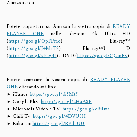
Amazon.com.
Potete acquistare su Amazon la vostra copia di
READY
PLAYER ONE
nelle edizioni: 4k Ultra HD
(
https://goo.gl/QpFPmo
) Blu-ray™
(
https://goo.gl/J4MrT8
), Blu-ray™3 D
(
https://goo.gl/s1Gg4f
) e DVD (
https://goo.gl/QGuiRv
)
Potete scaricare la vostra copia di
READY PLAYER
ONE
cliccando sui link:
► iTunes:
https://goo.gl/di5Mt5
► Google Play:
https://goo.gl/zHuA8P
► Microsoft Video e TV:
https://goo.gl/cBi1mt
► Chili Tv:
https://goo.gl/4DVU3H
► Rakuten:
https://goo.gl/RPdoUU