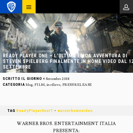
READY PLAYER ONE – L’ULTIMA EPICA AVVENTURA DI
STEVEN SPIELBERG FINALMENTE IN HOME VIDEO DAL 1
SETTEMBRE
SCRITTO IL GIORNO
4 Settembre 2018
CATEGORIA
blog
,
FILM
,
in rilievo
,
PRESS RELEASE
TAG
ReadyPlayerOneIT
-
warnerhomevideo
WARNER BROS. ENTERTAINMENT ITALIA
PRESENTA: