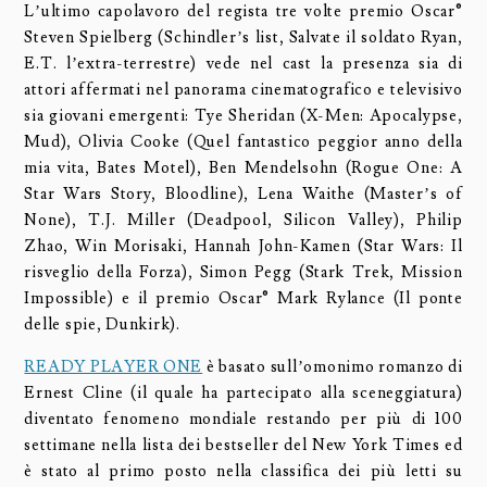
L’ultimo capolavoro del regista tre volte premio Oscar®
Steven Spielberg (Schindler’s list, Salvate il soldato Ryan,
E.T. l’extra-terrestre) vede nel cast la presenza sia di
attori affermati nel panorama cinematografico e televisivo
sia giovani emergenti: Tye Sheridan (X-Men: Apocalypse,
Mud), Olivia Cooke (Quel fantastico peggior anno della
mia vita, Bates Motel), Ben Mendelsohn (Rogue One: A
Star Wars Story, Bloodline), Lena Waithe (Master’s of
None), T.J. Miller (Deadpool, Silicon Valley), Philip
Zhao, Win Morisaki, Hannah John-Kamen (Star Wars: Il
risveglio della Forza), Simon Pegg (Stark Trek, Mission
Impossible) e il premio Oscar® Mark Rylance (Il ponte
delle spie, Dunkirk).
READY PLAYER ONE
è basato sull’omonimo romanzo di
Ernest Cline (il quale ha partecipato alla sceneggiatura)
diventato fenomeno mondiale restando per più di 100
settimane nella lista dei bestseller del New York Times ed
è stato al primo posto nella classifica dei più letti su