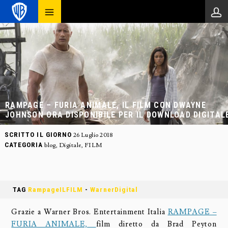
RAMPAGE – FURIA ANIMALE, IL FILM CON DWAYNE
JOHNSON ORA DISPONIBILE PER IL DOWNLOAD DIGITAL
SCRITTO IL GIORNO
26 Luglio 2018
CATEGORIA
blog
,
Digitale
,
FILM
TAG
RampageILFILM
-
WarnerDigital
Grazie a Warner Bros. Entertainment Italia
RAMPAGE –
FURIA ANIMALE,
film diretto da Brad Peyton