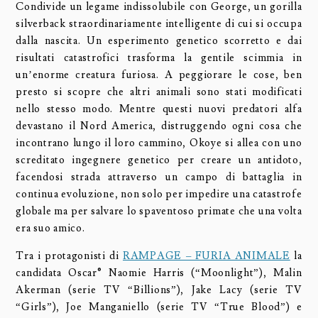
Condivide un legame indissolubile con George, un gorilla
silverback straordinariamente intelligente di cui si occupa
dalla nascita. Un esperimento genetico scorretto e dai
risultati catastrofici trasforma la gentile scimmia in
un’enorme creatura furiosa. A peggiorare le cose, ben
presto si scopre che altri animali sono stati modificati
nello stesso modo. Mentre questi nuovi predatori alfa
devastano il Nord America, distruggendo ogni cosa che
incontrano lungo il loro cammino, Okoye si allea con uno
screditato ingegnere genetico per creare un antidoto,
facendosi strada attraverso un campo di battaglia in
continua evoluzione, non solo per impedire una catastrofe
globale ma per salvare lo spaventoso primate che una volta
era suo amico.
Tra i protagonisti di
RAMPAGE – FURIA ANIMALE
la
candidata Oscar® Naomie Harris (“Moonlight”), Malin
Akerman (serie TV “Billions”), Jake Lacy (serie TV
“Girls”), Joe Manganiello (serie TV “True Blood”) e