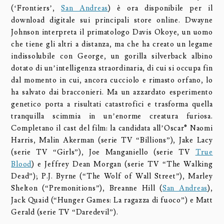
(‘Frontiers’,
San Andreas
) è ora disponibile per il
download digitale sui principali store online. Dwayne
Johnson interpreta il primatologo Davis Okoye, un uomo
che tiene gli altri a distanza, ma che ha creato un legame
indissolubile con George, un gorilla silverback albino
dotato di un’intelligenza straordinaria, di cui si occupa fin
dal momento in cui, ancora cucciolo e rimasto orfano, lo
ha salvato dai bracconieri. Ma un azzardato esperimento
genetico porta a risultati catastrofici e trasforma quella
tranquilla scimmia in un’enorme creatura furiosa.
Completano il cast del film: la candidata all’Oscar® Naomi
Harris, Malin Akerman (serie TV “Billions”), Jake Lacy
(serie TV “Girls”), Joe Manganiello (serie TV
True
Blood
) e Jeffrey Dean Morgan (serie TV “The Walking
Dead”); P.J. Byrne (“The Wolf of Wall Street”), Marley
Shelton (“Premonitions”), Breanne Hill (
San Andreas
),
Jack Quaid (“Hunger Games: La ragazza di fuoco”) e Matt
Gerald (serie TV “Daredevil”).