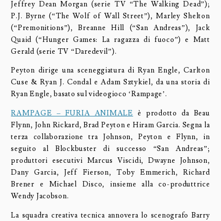
Jeffrey Dean Morgan (serie TV “The Walking Dead”);
P.J. Byrne (“The Wolf of Wall Street”), Marley Shelton
(“Premonitions”), Breanne Hill (“San Andreas”), Jack
Quaid (“Hunger Games: La ragazza di fuoco”) e Matt
Gerald (serie TV “Daredevil”).
Peyton dirige una sceneggiatura di Ryan Engle, Carlton
Cuse & Ryan J. Condal e Adam Sztykiel, da una storia di
Ryan Engle, basato sul videogioco ‘Rampage’.
RAMPAGE – FURIA ANIMALE
è prodotto da Beau
Flynn, John Rickard, Brad Peyton e Hiram Garcia. Segna la
terza collaborazione tra Johnson, Peyton e Flynn, in
seguito al Blockbuster di successo “San Andreas”;
produttori esecutivi Marcus Viscidi, Dwayne Johnson,
Dany Garcia, Jeff Fierson, Toby Emmerich, Richard
Brener e Michael Disco, insieme alla co-produttrice
Wendy Jacobson.
La squadra creativa tecnica annovera lo scenografo Barry