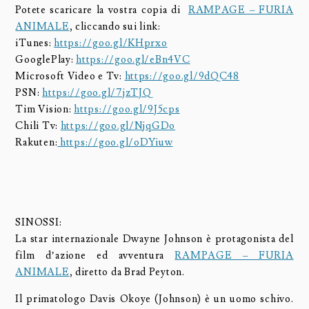
Potete scaricare la vostra copia di
RAMPAGE – FURIA
ANIMALE
, cliccando sui link:
iTunes:
https://goo.gl/KHprxo
GooglePlay:
https://goo.gl/eBn4VC
Microsoft Video e Tv:
https://goo.gl/9dQC48
PSN:
https://goo.gl/7jzTJQ
Tim Vision:
https://goo.gl/9J5cps
Chili Tv:
https://goo.gl/NjqGDo
Rakuten:
https://goo.gl/oDYiuw
SINOSSI:
La star internazionale Dwayne Johnson è protagonista del
film d’azione ed avventura
RAMPAGE – FURIA
ANIMALE
, diretto da Brad Peyton.
Il primatologo Davis Okoye (Johnson) è un uomo schivo.