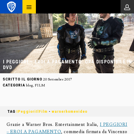
I PEGGIORI – EROI A PAGAMENTO: ORA DISPONIBILE IN
DVD
SCRITTO IL GIORNO
20 Settembre 2017
CATEGORIA
blog
,
FILM
TAG
IPeggioriIlFilm
-
warnerhomevideo
Grazie a Warner Bros. Entertainment Italia,
I PEGGIORI
– EROI A PAGAMENTO
, commedia firmata da Vincenzo