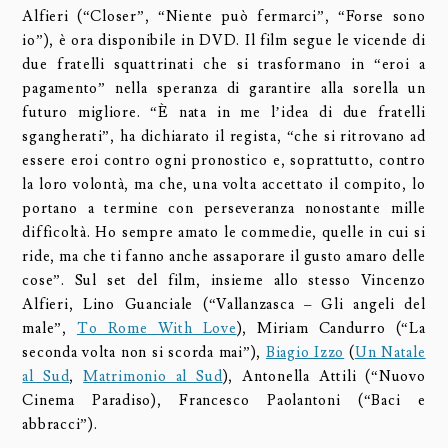
Alfieri (“Closer”, “Niente può fermarci”, “Forse sono
io”), è ora disponibile in DVD. Il film segue le vicende di
due fratelli squattrinati che si trasformano in “eroi a
pagamento” nella speranza di garantire alla sorella un
futuro migliore. “È nata in me l’idea di due fratelli
sgangherati”, ha dichiarato il regista, “che si ritrovano ad
essere eroi contro ogni pronostico e, soprattutto, contro
la loro volontà, ma che, una volta accettato il compito, lo
portano a termine con perseveranza nonostante mille
difficoltà. Ho sempre amato le commedie, quelle in cui si
ride, ma che ti fanno anche assaporare il gusto amaro delle
cose”. Sul set del film, insieme allo stesso Vincenzo
Alfieri, Lino Guanciale (“Vallanzasca – Gli angeli del
male”,
To Rome With Love
), Miriam Candurro (“La
seconda volta non si scorda mai”),
Biagio Izzo
(
Un Natale
al Sud
,
Matrimonio al Sud
), Antonella Attili (“Nuovo
Cinema Paradiso), Francesco Paolantoni (“Baci e
abbracci”).