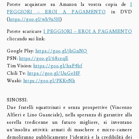
Potete acquistare su Amazon la vostra copia de
I
PEGGIORI – EROI A PAGAMENTO
in DVD
(
https://goo.gl/wb9n5H
)
Potete scaricare
I PEGGIORI – EROI A PAGAMENTO
cliccando sui link:
Google Play:
https://goo.gl/jbGnNQ
PSN:
https://goo.gl/68ceqE
Tim Vision:
https://goo.gl/hxF4bf
Chili Tv:
https://goo.gl/UuGeHF
Wuaki:
https://goo.gl/PKKvNh
SINOSSI:
Due fratelli squattrinati e senza prospettive (Vincenzo
Alfieri e Lino Guanciale), nella speranza di garantire alla
sorella tredicenne un futuro migliore, si inventano
un’insolita attività: armati di maschere e micro-camere
demoliranno pubblicamente l’identità e la credibilità dei