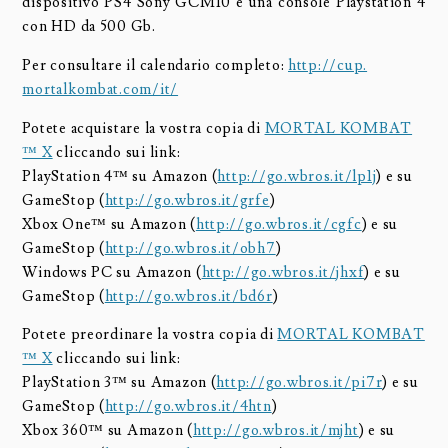
dispositivo PS4 Sony GCM10 e una console Playstation 4
con HD da 500 Gb.
Per consultare il calendario completo:
http://cup.
mortalkombat.com/it/
Potete acquistare la vostra copia di
MORTAL KOMBAT
™ X
cliccando sui link:
PlayStation 4™ su Amazon (
http://go.wbros.it/lp1j
) e su
GameStop (
http://go.wbros.it/grfe
)
Xbox One™ su Amazon (
http://go.wbros.it/cgfc
) e su
GameStop (
http://go.wbros.it/obh7
)
Windows PC su Amazon (
http://go.wbros.it/jhxf
) e su
GameStop (
http://go.wbros.it/bd6r
)
Potete preordinare la vostra copia di
MORTAL KOMBAT
™ X
cliccando sui link:
PlayStation 3™ su Amazon (
http://go.wbros.it/pi7r
) e su
GameStop (
http://go.wbros.it/4htn
)
Xbox 360™ su Amazon (
http://go.wbros.it/mjht
) e su