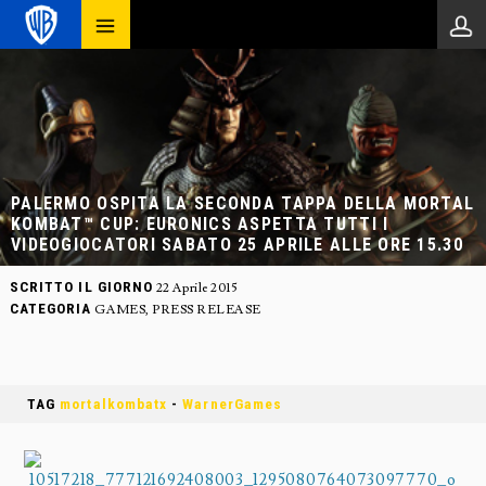
PALERMO OSPITA LA SECONDA TAPPA DELLA MORTAL
KOMBAT™ CUP: EURONICS ASPETTA TUTTI I
VIDEOGIOCATORI SABATO 25 APRILE ALLE ORE 15.30
SCRITTO IL GIORNO
22 Aprile 2015
CATEGORIA
GAMES
,
PRESS RELEASE
TAG
mortalkombatx
-
WarnerGames