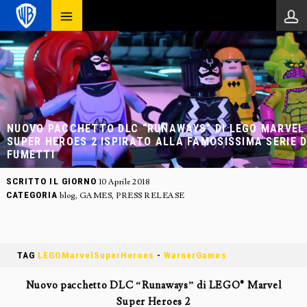
NUOVO PACCHETTO DLC “RUNAWAYS” DI LEGO MARVEL
SUPER HEROES 2 ISPIRATO ALLA FAMOSISSIMA SERIE D
FUMETTI
SCRITTO IL GIORNO
10 Aprile 2018
CATEGORIA
blog
,
GAMES
,
PRESS RELEASE
TAG
LEGOMarvelSuperHeroes
-
WarnerGames
Nuovo pacchetto DLC “Runaways” di LEGO® Marvel
Super Heroes 2