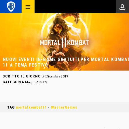
NUOVI EVENTI IN-GAME GRATUITI PER MORTAL KOMBA
11 A TEMA FESTIVO
SCRITTO IL GIORNO
19 Dicembre 2019
CATEGORIA
blog
,
GAMES
TAG
mortalkombat11
-
WarnerGames