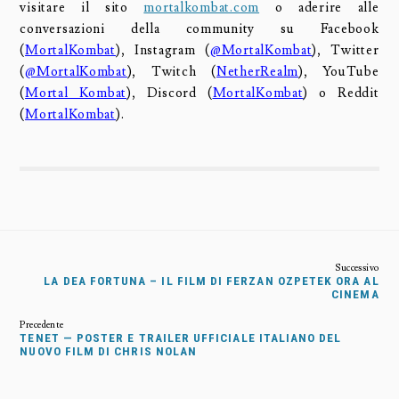
visitare il sito
mortalkombat.com
o aderire alle
conversazioni della community su Facebook
(
MortalKombat
), Instagram (
@MortalKombat
), Twitter
(
@MortalKombat
), Twitch (
NetherRealm
), YouTube
(
Mortal Kombat
), Discord (
MortalKombat
) o Reddit
(
MortalKombat
).
LA DEA FORTUNA – IL FILM DI FERZAN OZPETEK ORA AL
CINEMA
TENET — POSTER E TRAILER UFFICIALE ITALIANO DEL
NUOVO FILM DI CHRIS NOLAN