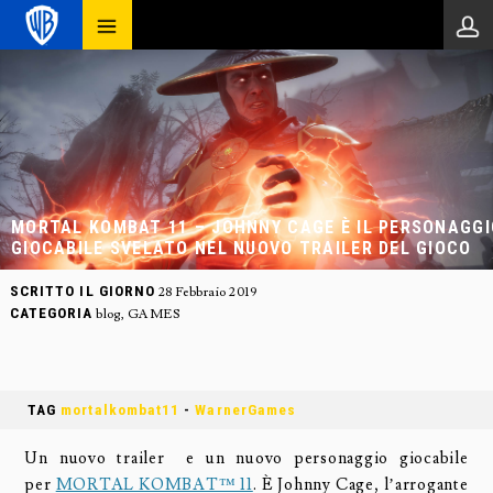
MORTAL KOMBAT 11 – JOHNNY CAGE È IL PERSONAGGI
GIOCABILE SVELATO NEL NUOVO TRAILER DEL GIOCO
SCRITTO IL GIORNO
28 Febbraio 2019
CATEGORIA
blog
,
GAMES
TAG
mortalkombat11
-
WarnerGames
Un nuovo trailer e un nuovo personaggio giocabile
per
MORTAL KOMBAT™ 11
. È Johnny Cage, l’arrogante