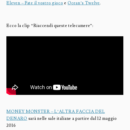
Eleven – Fate il vostro gioco
e
Ocean’s Twelve
.
Ecco la clip “Riaccendi queste telecamere”:
MONEY MONSTER – L’ALTRA FACCIA DEL
DENARO
sarà nelle sale italiane a partire dal 12 maggio
2016