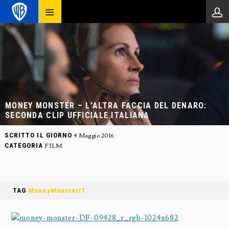
MONEY MONSTER – L’ALTRA FACCIA DEL DENARO:
SECONDA CLIP UFFICIALE ITALIANA
SCRITTO IL GIORNO
4 Maggio 2016
CATEGORIA
FILM
TAG
MoneyMonsterIT