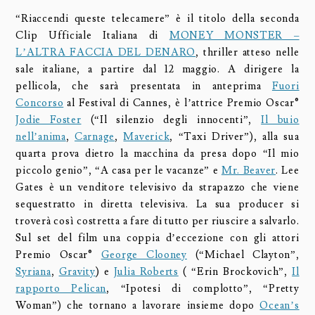
“Riaccendi queste telecamere” è il titolo della seconda
Clip Ufficiale Italiana di
MONEY MONSTER –
L’ALTRA FACCIA DEL DENARO
, thriller atteso nelle
sale italiane, a partire dal 12 maggio. A dirigere la
pellicola, che sarà presentata in anteprima
Fuori
Concorso
al Festival di Cannes, è l’attrice Premio Oscar®
Jodie Foster
(“Il silenzio degli innocenti”,
Il buio
nell’anima
,
Carnage
,
Maverick
, “Taxi Driver”), alla sua
quarta prova dietro la macchina da presa dopo “Il mio
piccolo genio”, “A casa per le vacanze” e
Mr. Beaver
. Lee
Gates è un venditore televisivo da strapazzo che viene
sequestratto in diretta televisiva. La sua producer si
troverà così costretta a fare di tutto per riuscire a salvarlo.
Sul set del film una coppia d’eccezione con gli attori
Premio Oscar®
George Clooney
(“Michael Clayton”,
Syriana
,
Gravity
) e
Julia Roberts
( “Erin Brockovich”,
Il
rapporto Pelican
, “Ipotesi di complotto”, “Pretty
Woman”) che tornano a lavorare insieme dopo
Ocean’s