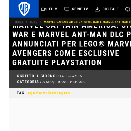
FILM
SERIE TV
DIGITALE
HOME
>
BLOG
>
MARVEL CAPTAIN AMERICA: CIVIL WAR E MARVEL ANT-MAN 
MARVEL CAPTAIN AMERICA: CI
WAR E MARVEL ANT-MAN DLC 
ANNUNCIATI PER LEGO® MARV
AVENGERS COME ESCLUSIVE
GRATUITE PLAYSTATION
SCRITTO IL GIORNO
13 Gennaio 2016
CATEGORIA
GAMES
,
PRESS RELEASE
TAG
LegoMarvelsAvengers