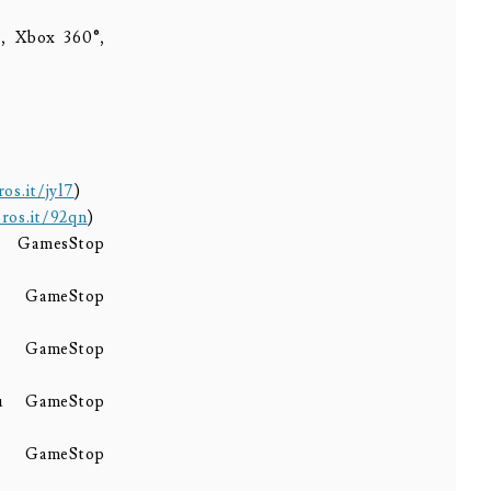
, Xbox 360®,
os.it/jyl7
)
ros.it/92qn
)
amesStop
GameStop
GameStop
u GameStop
GameStop