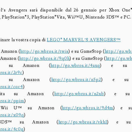
s Avengers sarà disponibile dal 26 gennaio per Xbox One®
, PlayStation®3, PlayStation®Vita, Wii™U, Nintendo 3DS™ e PC.
inare la vostra copia di
LEGO® MARVEL’S AVENGERS™
 Amazon (
http://go.wbros.it/twis
) e su GameStop (
http://go.wbr
 Amazon (
http://go.wbros.it/9q0h
) e su GameStop (
http://go.wb
ion®4 su Amazon (
http://go.wbros.it/4axq
) e su G
ros.it/2r9c
)
ion®3 su Amazon (
http://go.wbros.it/n5p2
) e su 
ros.it/coc4
)
on®Vita su Amazon (
http://go.wbros.it/n2xb
) e su 
ros.it/ppim
)
s Wii U™ su Amazon (
http://go.wbros.it/9d4m
) e s
ros.it/x09q
)
 3DS™ su Amazon (
http://go.wbros.it/vkh1
) e su 
ros.it/4c0q
)