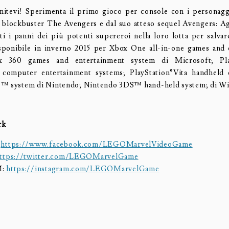
nitevi! Sperimenta il primo gioco per console con i personagg
lm blockbuster The Avengers e dal suo atteso sequel Avengers: A
ti i panni dei più potenti supereroi nella loro lotta per salvare
isponibile in inverno 2015 per Xbox One all-in-one games and 
x 360 games and entertainment system di Microsoft; Pla
3 computer entertainment systems; PlayStation®Vita handheld 
U™ system di Nintendo; Nintendo 3DS™ hand-held system; di W
rk
:
https://www.facebook.com/LEGOMarvelVideoGame
ttps://twitter.com/LEGOMarvelGame
:
https://instagram.com/LEGOMarvelGame