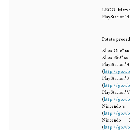
LEGO Marvel’
PlayStation®4
Potete preord
Xbox One® su
Xbox 360® su
PlayStat
(
http://go.wb
PlayStat
(
http://go.wb
PlayStati
(
http://go.wb
Nintendo’
(
http://go.wb
Nintendo
(
http://go.wb