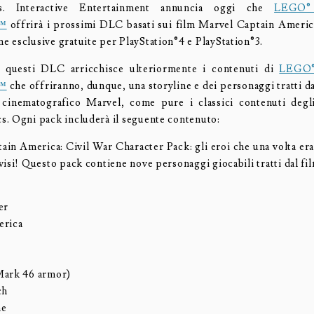
. Interactive Entertainment annuncia oggi che
LEGO®
™
offrirà i prossimi DLC basati sui film Marvel Captain Americ
 esclusive gratuite per PlayStation®4 e PlayStation®3.
i questi DLC arricchisce ulteriormente i contenuti di
LEGO
™
che offriranno, dunque, una storyline e dei personaggi tratti d
o cinematografico Marvel, come pure i classici contenuti degl
. Ogni pack includerà il seguente contenuto:
ain America: Civil War Character Pack: gli eroi che una volta eran
isi! Questo pack contiene nove personaggi giocabili tratti dal fil
er
erica
Mark 46 armor)
ch
ne