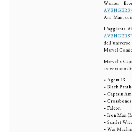
Warner Bros
AVENGERS
Ant-Man, come
L’aggiunta d
AVENGERS
dell’univers
Marvel Comics
Marvel’s Capt
troveranno div
• Agent 13
• Black Panth
• Captain Am
• Crossbones
• Falcon
• Iron Man (
• Scarlet Wit
• War Machi