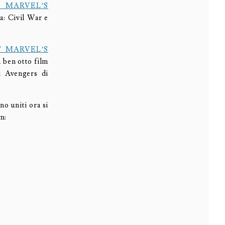
 MARVEL’S
a: Civil War e
® MARVEL’S
a ben otto film
i Avengers di
o uniti ora si
m: