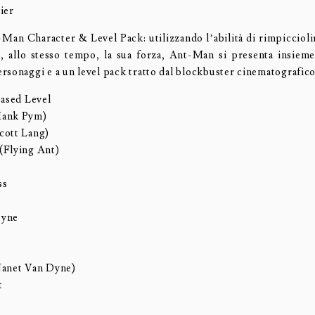
ier
Man Character & Level Pack: utilizzando l’abilità di rimpicciolire
 allo stesso tempo, la sua forza, Ant-Man si presenta insieme
rsonaggi e a un level pack tratto dal blockbuster cinematografico
Based Level
Hank Pym)
cott Lang)
(Flying Ant)
ss
Dyne
Janet Van Dyne)
t