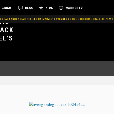
GIOCHI
BLOG
KIDS
WARNERTV
DLC PACK ANNUNCIATI PER LEGO® MARVEL’S AVENGERS COME ESCLUSIVE GRATUITE PLAYS
VIL
PACK
EL’S