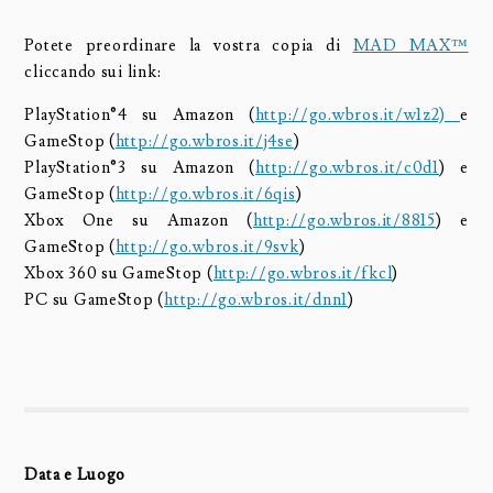
Potete preordinare la vostra copia di
MAD MAX™
cliccando sui link:
PlayStation®4 su Amazon (
http://go.wbros.it/w1z2)
e
GameStop (
http://go.wbros.it/j4se
)
PlayStation®3 su Amazon (
http://go.wbros.it/c0d1
) e
GameStop (
http://go.wbros.it/6qis
)
Xbox One su Amazon (
http://go.wbros.it/8815
) e
GameStop (
http://go.wbros.it/9svk
)
Xbox 360 su GameStop (
http://go.wbros.it/fkcl
)
PC su GameStop (
http://go.wbros.it/dnn1
)
Data e Luogo