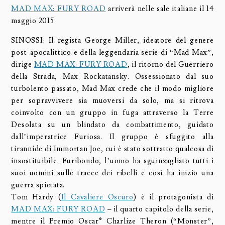
MAD MAX: FURY ROAD
arriverà nelle sale italiane il 14
maggio 2015
SINOSSI: Il regista George Miller, ideatore del genere
post-apocalittico e della leggendaria serie di “Mad Max”,
dirige
MAD MAX: FURY ROAD
, il ritorno del Guerriero
della Strada, Max Rockatansky. Ossessionato dal suo
turbolento passato, Mad Max crede che il modo migliore
per sopravvivere sia muoversi da solo, ma si ritrova
coinvolto con un gruppo in fuga attraverso la Terre
Desolata su un blindato da combattimento, guidato
dall’imperatrice Furiosa. Il gruppo è sfuggito alla
tirannide di Immortan Joe, cui è stato sottratto qualcosa di
insostituibile. Furibondo, l’uomo ha sguinzagliato tutti i
suoi uomini sulle tracce dei ribelli e così ha inizio una
guerra spietata.
Tom Hardy (
Il Cavaliere Oscuro
) è il protagonista di
MAD MAX: FURY ROAD
– il quarto capitolo della serie,
mentre il Premio Oscar® Charlize Theron (“Monster”,