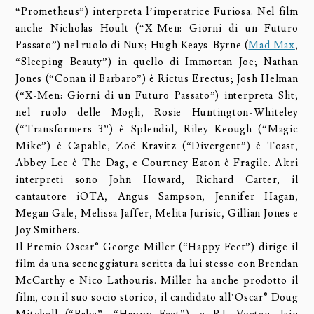
“Prometheus”) interpreta l’imperatrice Furiosa. Nel film
anche Nicholas Hoult (“X-Men: Giorni di un Futuro
Passato”) nel ruolo di Nux; Hugh Keays-Byrne (
Mad Max
,
“Sleeping Beauty”) in quello di Immortan Joe; Nathan
Jones (“Conan il Barbaro”) è Rictus Erectus; Josh Helman
(“X-Men: Giorni di un Futuro Passato”) interpreta Slit;
nel ruolo delle Mogli, Rosie Huntington-Whiteley
(“Transformers 3”) è Splendid, Riley Keough (“Magic
Mike”) è Capable, Zoë Kravitz (“Divergent”) è Toast,
Abbey Lee è The Dag, e Courtney Eaton è Fragile. Altri
interpreti sono John Howard, Richard Carter, il
cantautore iOTA, Angus Sampson, Jennifer Hagan,
Megan Gale, Melissa Jaffer, Melita Jurisic, Gillian Jones e
Joy Smithers.
Il Premio Oscar® George Miller (“Happy Feet”) dirige il
film da una sceneggiatura scritta da lui stesso con Brendan
McCarthy e Nico Lathouris. Miller ha anche prodotto il
film, con il suo socio storico, il candidato all’Oscar® Doug