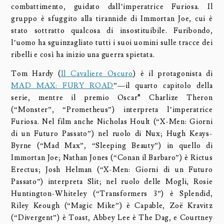
combattimento, guidato dall’imperatrice Furiosa. Il
gruppo è sfuggito alla tirannide di Immortan Joe, cui è
stato sottratto qualcosa di insostituibile. Furibondo,
l’uomo ha sguinzagliato tutti i suoi uomini sulle tracce dei
ribelli e così ha inizio una guerra spietata.
Tom Hardy (
Il Cavaliere Oscuro
) è il protagonista di
MAD MAX: FURY ROAD
”—il quarto capitolo della
serie, mentre il premio Oscar® Charlize Theron
(“Monster”, “Prometheus”) interpreta l’imperatrice
Furiosa. Nel film anche Nicholas Hoult (“X-Men: Giorni
di un Futuro Passato”) nel ruolo di Nux; Hugh Keays-
Byrne (“Mad Max”, “Sleeping Beauty”) in quello di
Immortan Joe; Nathan Jones (“Conan il Barbaro”) è Rictus
Erectus; Josh Helman (“X-Men: Giorni di un Futuro
Passato”) interpreta Slit; nel ruolo delle Mogli, Rosie
Huntington-Whiteley (“Transformers 3”) è Splendid,
Riley Keough (“Magic Mike”) è Capable, Zoë Kravitz
(“Divergent”) è Toast, Abbey Lee è The Dag, e Courtney