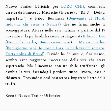
Nuovo Trailer Ufficiale per
LORO CHI?
, commedia
diretta da Francesco Micciché (la serie tv “R.I.S. – Delitti
imperfetti”) e Fabio Bonifacci (
Benvenuti al Nord
,
Indovina chi viene a Natale?
) che ne firma anche la
sceneggiatura. Attesa nelle sale italiane a partire dal 19
novembre, la pellicola ha come protagonisti
Edoardo Leo
(
Noi e la Giulia
,
Buongiorno papà
) e
Marco Giallini
(
Buongiorno papà
,
Io, loro e Lara
,
La bellezza del somaro
,
Tutta colpa di Freud
). Davide ha 36 anni e, finalmente,
sembra aver raggiunto l’occasione della vita che stava
aspettando. Ma l’incontro con un abile truffatore, gli
cambia la vita facendogli perdere tutto: lavoro, casa e
fidanzata. Trovandosi così costretto a imparare l’arte della
truffa.
Ecco il Nuovo Trailer Ufficiale: