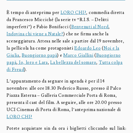
È tempo di anteprima per
LORO CHI?
, commedia diretta
da Francesco Micciché (la serie tv “R.I.S. – Delitti
imperfetti”) e Fabio Bonifacci (
Benvenuti al Nord
,
Indovina chi viene a Natale?
) che ne firma anche la
sceneggiatura. Attesa nelle sale a partire dal 19 novembre,
la pellicola ha come protagonisti
Edoardo Leo
(
Noi e la
Giulia
,
Buongiorno papà
) e
Marco Giallini
(
Buongiorno
papà
,
Io, loro e Lara
,
La bellezza del somaro
,
Tutta colpa
di Freud
).
L’appuntamento da segnare in agenda è per il 14
novembre: alle ore 18.30 Federico Russo, presso il Palco
Piazza Esterna – Galleria Commerciale Porta di Roma,
presenta il cast del film. A seguire, alle ore 20.00 presso
UCI Cinemas di Porta di Roma, l’anteprima nazionale di
LORO CHI?
Potete acquistare sin da ora i biglietti cliccando sul link: