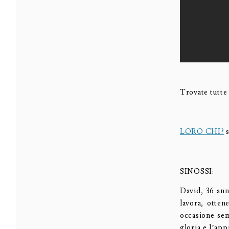
Trovate tutte 
LORO CHI?
s
SINOSSI:
David, 36 ann
lavora, otten
occasione sem
gloria e l’ap