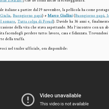
iene a Natale?
) che ne firma anche la sceneggiatura.
ale italiane a partire dal 19 novembre, la pellicola ha come protag
 Giulia
,
Buongiorno papà
) e
Marco Giallini
(
Buongiorno papà
,
I
el somaro
,
Tutta colpa di Freud
). Davide ha 36 anni e, finalment
ccasione della vita che stava aspettando. Ma l’incontro con un abi
vita facendogli perdere tutto: lavoro, casa e fidanzata. Trovandosi
rte della truffa.
voci nel trailer ufficiale, ora disponibile: