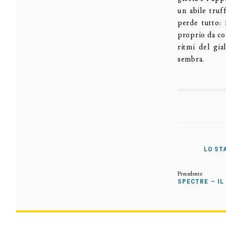
un abile truf
perde tutto: 
proprio da col
ritmi del gia
sembra.
LO ST
SPECTRE – IL