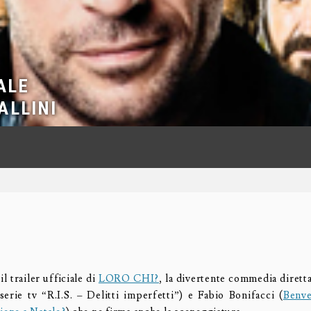
IALE
ALLINI
il trailer ufficiale di
LORO CHI?
, la divertente commedia dirett
serie tv “R.I.S. – Delitti imperfetti”) e Fabio Bonifacci (
Benve