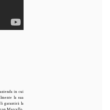
azienda in cui
almente la sua
i garantirà la
 con Marcello,