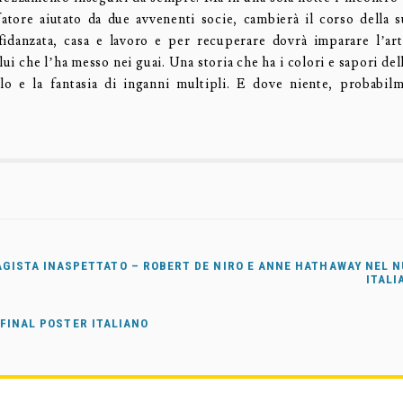
fatore aiutato da due avvenenti socie, cambierà il corso della s
fidanzata, casa e lavoro e per recuperare dovrà imparare l’art
ui che l’ha messo nei guai. Una storia che ha i colori e sapori de
llo e la fantasia di inganni multipli. E dove niente, probabi
AGISTA INASPETTATO – ROBERT DE NIRO E ANNE HATHAWAY NEL 
ITALI
 FINAL POSTER ITALIANO