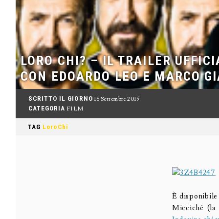
LORO CHI? – IL TRAILER UFFIC
CON EDOARDO LEO E MARCO GI
SCRITTO IL GIORNO
16 Settembre 2015
CATEGORIA
FILM
TAG
LoroChi
È disponibile 
Micciché (la 