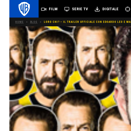
FILM
SERIE TV
DIGITALE
HOME
>
BLOG
>
LORO CHI? – IL TRAILER UFFICIALE CON EDOARDO LEO E MA