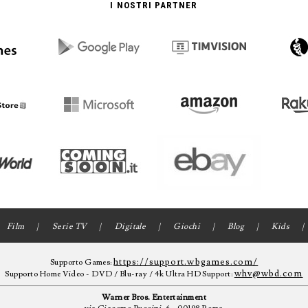
I NOSTRI PARTNER
Film
Serie TV
Digitale
Giochi
Blog
Kids
https://support.wbgames.com/
Supporto Games:
whv@wbd.com
Supporto Home Video - DVD / Blu-ray / 4k Ultra HD Support:
Warner Bros. Entertainment