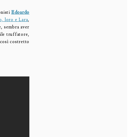
onisti
Edoardo
o, loro e Lara
,
e, sembra aver
le truffatore,
 così costretto