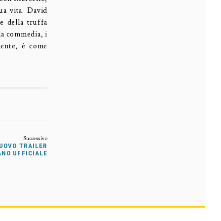
ua vita. David
e della truffa
lla commedia, i
lmente, è come
NUOVO TRAILER
ANO UFFICIALE