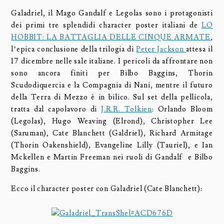
Galadriel, il Mago Gandalf e Legolas sono i protagonisti
dei primi tre splendidi character poster italiani de
LO
HOBBIT: LA BATTAGLIA DELLE CINQUE ARMATE
,
l’epica conclusione della trilogia di
Peter Jackson
attesa il
17 dicembre nelle sale italiane. I pericoli da affrontare non
sono ancora finiti per Bilbo Baggins, Thorin
Scudodiquercia e la Compagnia di Nani, mentre il futuro
della Terra di Mezzo è in bilico. Sul set della pellicola,
tratta dal capolavoro di
J.R.R. Tolkien
: Orlando Bloom
(Legolas), Hugo Weaving (Elrond), Christopher Lee
(Saruman), Cate Blanchett (Galdriel), Richard Armitage
(Thorin Oakenshield), Evangeline Lilly (Tauriel), e Ian
Mckellen e Martin Freeman nei ruoli di Gandalf e Bilbo
Baggins.
Ecco il character poster con Galadriel (Cate Blanchett):