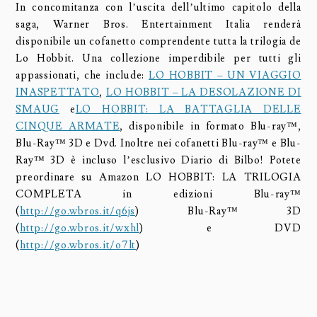
In concomitanza con l’uscita dell’ultimo capitolo della
saga, Warner Bros. Entertainment Italia renderà
disponibile un cofanetto comprendente tutta la trilogia de
Lo Hobbit. Una collezione imperdibile per tutti gli
appassionati, che include:
LO HOBBIT – UN VIAGGIO
INASPETTATO
,
LO HOBBIT – LA DESOLAZIONE DI
SMAUG
e
LO HOBBIT: LA BATTAGLIA DELLE
CINQUE ARMATE
, disponibile in formato Blu-ray™,
Blu-Ray™ 3D e Dvd. Inoltre nei cofanetti Blu-ray™ e Blu-
Ray™ 3D è incluso l’esclusivo Diario di Bilbo! Potete
preordinare su Amazon LO HOBBIT: LA TRILOGIA
COMPLETA in edizioni Blu-ray™
(
http://go.wbros.it/q6js
) Blu-Ray™ 3D
(
http://go.wbros.it/wxhl
) e DVD
(
http://go.wbros.it/o7lt
)