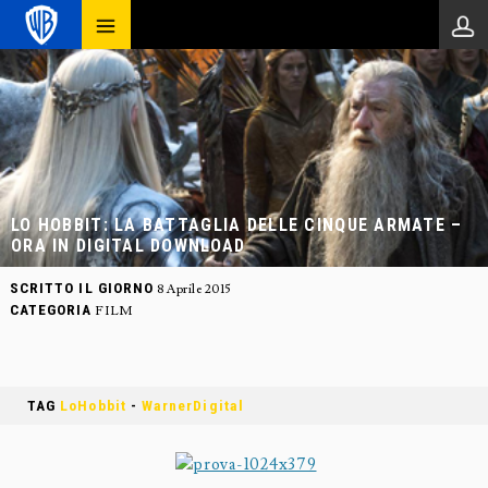
LO HOBBIT: LA BATTAGLIA DELLE CINQUE ARMATE –
ORA IN DIGITAL DOWNLOAD
SCRITTO IL GIORNO
8 Aprile 2015
CATEGORIA
FILM
TAG
LoHobbit
-
WarnerDigital