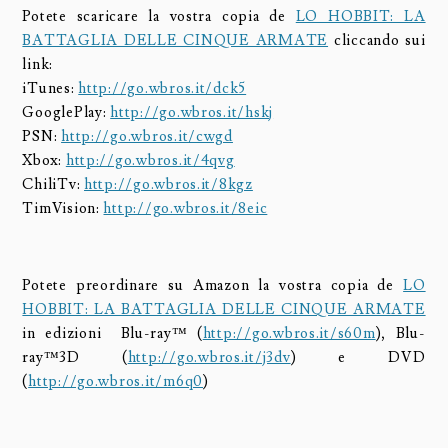
Potete scaricare la vostra copia de
LO HOBBIT: LA
BATTAGLIA DELLE CINQUE ARMATE
cliccando sui
link:
iTunes:
http://go.wbros.it/dck5
GooglePlay:
http://go.wbros.it/hskj
PSN:
http://go.wbros.it/cwgd
Xbox:
http://go.wbros.it/4qvg
ChiliTv:
http://go.wbros.it/8kgz
TimVision:
http://go.wbros.it/8eic
Potete preordinare su Amazon la vostra copia de
LO
HOBBIT: LA BATTAGLIA DELLE CINQUE ARMATE
in edizioni Blu-ray™ (
http://go.wbros.it/s60m
), Blu-
ray™3D (
http://go.wbros.it/j3dv
) e DVD
(
http://go.wbros.it/m6q0
)