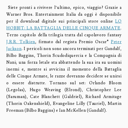
Siete pronti a rivivere l’ultimo, epico, viaggio? Grazie a
Warner Bros. Entertainment Italia da oggi è disponibile
per il download digitale sui principali store online
LO
HOBBIT: LA BATTAGLIA DELLE CINQUE ARMATE
.
Terzo capitolo della trilogia tratta dal capolavoro fantasy
J.R.R. Tolkien
, firmato dal regista Premio Oscar®
Peter
Jackson
. I pericoli non sono ancora terminati per Gandalf,
Bilbo Baggins, Thorin Scudodiquercia e la Compagnia di
Nani; una forza letale sta abbattendo la sua ira su uomini
inermi e, mentre si avvicina il momento della Battaglia
delle Cinque Armate, le razze dovranno decidere se unirsi
o essere distrutte. Tornano sul set: Orlando Bloom
(Legolas), Hugo Weaving (Elrond), Christopher Lee
(Saruman), Cate Blanchett (Galdriel), Richard Armitage
(Thorin Oakenshield), Evangeline Lilly (Tauriel), Martin
Freeman (Bilbo Baggins) e Ian McKellen (Gandalf).