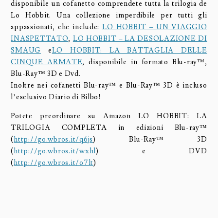
disponibile un cofanetto comprendete tutta la trilogia de
Lo Hobbit. Una collezione imperdibile per tutti gli
appassionati, che include:
LO HOBBIT – UN VIAGGIO
INASPETTATO
,
LO HOBBIT – LA DESOLAZIONE DI
SMAUG
e
LO HOBBIT: LA BATTAGLIA DELLE
CINQUE ARMATE
, disponibile in formato Blu-ray™,
Blu-Ray™ 3D e Dvd.
Inoltre nei cofanetti Blu-ray™ e Blu-Ray™ 3D è incluso
l’esclusivo Diario di Bilbo!
Potete preordinare su Amazon LO HOBBIT: LA
TRILOGIA COMPLETA in edizioni Blu-ray™
(
http://go.wbros.it/q6js
) Blu-Ray™ 3D
(
http://go.wbros.it/wxhl
) e DVD
(
http://go.wbros.it/o7lt
)