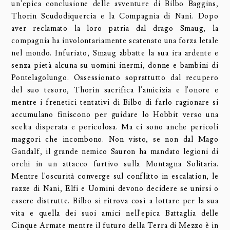
un'epica conclusione delle avventure di Bilbo Baggins,
Thorin Scudodiquercia e la Compagnia di Nani. Dopo
aver reclamato la loro patria dal drago Smaug, la
compagnia ha involontariamente scatenato una forza letale
nel mondo. Infuriato, Smaug abbatte la sua ira ardente e
senza pietà alcuna su uomini inermi, donne e bambini di
Pontelagolungo. Ossessionato soprattutto dal recupero
del suo tesoro, Thorin sacrifica l'amicizia e l'onore e
mentre i frenetici tentativi di Bilbo di farlo ragionare si
accumulano finiscono per guidare lo Hobbit verso una
scelta disperata e pericolosa. Ma ci sono anche pericoli
maggori che incombono. Non visto, se non dal Mago
Gandalf, il grande nemico Sauron ha mandato legioni di
orchi in un attacco furtivo sulla Montagna Solitaria.
Mentre l'oscurità converge sul conflitto in escalation, le
razze di Nani, Elfi e Uomini devono decidere se unirsi o
essere distrutte. Bilbo si ritrova così a lottare per la sua
vita e quella dei suoi amici nell'epica Battaglia delle
Cinque Armate mentre il futuro della Terra di Mezzo è in