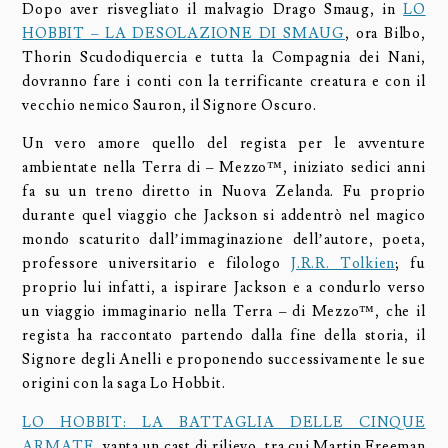
Dopo aver risvegliato il malvagio Drago Smaug, in
LO
HOBBIT – LA DESOLAZIONE DI SMAUG
, ora Bilbo,
Thorin Scudodiquercia e tutta la Compagnia dei Nani,
dovranno fare i conti con la terrificante creatura e con il
vecchio nemico Sauron, il Signore Oscuro.
Un vero amore quello del regista per le avventure
ambientate nella Terra di – Mezzo™, iniziato sedici anni
fa su un treno diretto in Nuova Zelanda. Fu proprio
durante quel viaggio che Jackson si addentrò nel magico
mondo scaturito dall’immaginazione dell’autore, poeta,
professore universitario e filologo
J.R.R. Tolkien
; fu
proprio lui infatti, a ispirare Jackson e a condurlo verso
un viaggio immaginario nella Terra – di Mezzo™, che il
regista ha raccontato partendo dalla fine della storia, il
Signore degli Anelli e proponendo successivamente le sue
origini con la saga Lo Hobbit.
LO HOBBIT: LA BATTAGLIA DELLE CINQUE
ARMATE
, vanta un cast di rilievo, tra cui Martin Freeman