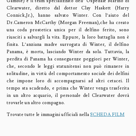
Gamble) e il team specializzato dell’ Ospedale Marino di
Clearwater, diretto dal dottor Clay Haskett (Harry
Connick,Jr.), hanno salvato Winter. Con l’aiuto del
Dr.Cameron McCarthy (Morgan Freeman),che ha creato
una coda prostetica unica per il delfino ferito, sono
riusciti a salvargli la vita. Eppure, la loro battaglia non è
finita. L’anziana madre surrogata di Winter, il delfino
Panama, è morta, lasciando Winter da sola. Tuttavia, la
perdita di Panama ha conseguenze peggiori per Winter,
che, secondo le leggi statunitensi non può rimanere in
solitudine, in virtù del comportamento sociale dei delfini
che impone loro di accompagnarsi ad altri cetacei. Il
tempo sta scadendo, e prima che Winter venga trasferita
in un altro acquario, il personale del Clearwater dovrà
trovarle un altro compagno.
Trovate tutte le immagini ufficiali nella
SCHEDA FILM