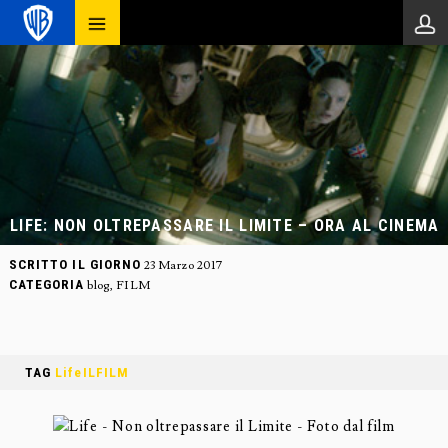
LIFE: NON OLTREPASSARE IL LIMITE – ORA AL CINEMA
SCRITTO IL GIORNO
23 Marzo 2017
CATEGORIA
blog
,
FILM
TAG
LifeILFILM