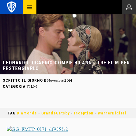
LEONARDO DICAPRIO COMPIE 40 ANNI: TRE FILM PER
FESTEGGIARLO
SCRITTO IL GIORNO
11 Novembre 2014
CATEGORIA
FILM
TAG
Diamonds
-
GrandeGatsby
-
Inception
-
WarnerDigital