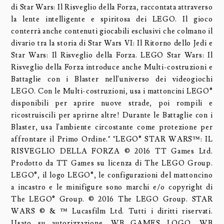
di Star Wars: Il Risveglio della Forza, raccontata attraverso
la lente intelligente e spiritosa dei LEGO. Il gioco
conterrà anche contenuti giocabili esclusivi che colmano il
divario tra la storia di Star Wars VI: Il Ritorno dello Jedi e
Star Wars: Il Risveglio della Forza. LEGO Star Wars: Il
Risveglio della Forza introduce anche Multi-costruzioni e
Battaglie con i Blaster nell'universo dei videogiochi
LEGO. Con le Multi-costruzioni, usa i mattoncini LEGO®
disponibili per aprire nuove strade, poi rompili e
ricostruiscili per aprirne altre! Durante le Battaglie con i
Blaster, usa l'ambiente circostante come protezione per
affrontare il Primo Ordine." "LEGO® STAR WARS™: IL
RISVEGLIO DELLA FORZA © 2016 TT Games Ltd.
Prodotto da TT Games su licenza di The LEGO Group.
LEGO®, il logo LEGO®, le configurazioni del mattoncino
a incastro e le minifigure sono marchi e/o copyright di
The LEGO® Group. © 2016 The LEGO Group. STAR
WARS © & ™ Lucasfilm Ltd. Tutti i diritti riservati.
Usato su autorizzazione. WB GAMES LOGO, WB