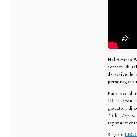
Nel Bizarro W
cercare di sa
detective del 
personaggi an
Puoi acceder
OLTRE
con i
giocatori di 
75th, Arrow
separatamente
Seguite
LEG