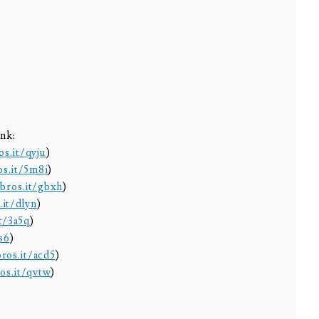
ink:
os.it/qyju
)
os.it/5m8i
)
bros.it/gbxh
)
.it/dlyn
)
t/3a5q
)
s6
)
ros.it/acd5
)
os.it/qvtw
)