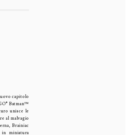
ovo capitolo
LEGO® Batman™
uro unisce le
re al malvagio
erna, Brainiac
 in miniatura