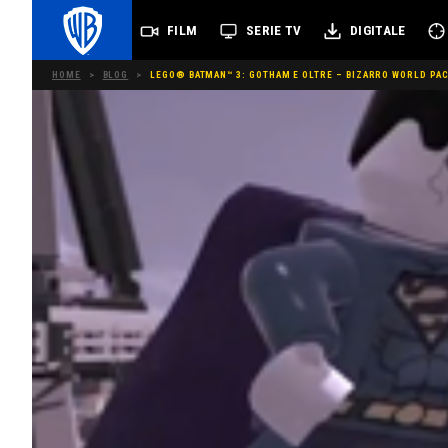
FILM
SERIE TV
DIGITALE
HOME
>
BLOG
>
LEGO® BATMAN™ 3: GOTHAM E OLTRE – BIZARRO WORLD PAC