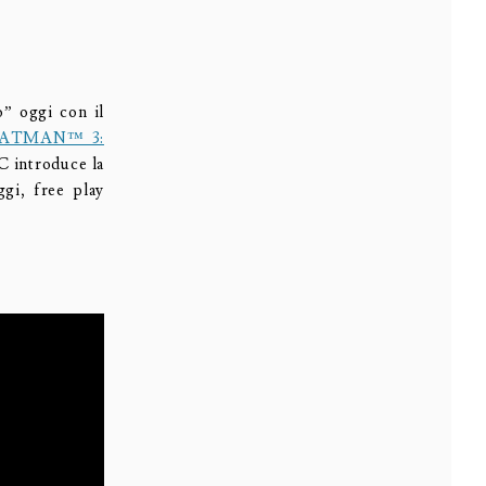
” oggi con il
BATMAN™ 3:
 introduce la
gi, free play