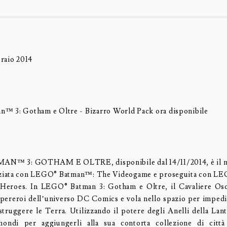
raio 2014
™ 3: Gotham e Oltre - Bizarro World Pack ora disponibile
™ 3: GOTHAM E OLTRE, disponibile dal 14/11/2014, è il nu
iniziata con LEGO® Batman™: The Videogame e proseguita con 
Heroes. In LEGO® Batman 3: Gotham e Oltre, il Cavaliere Osc
upereroi dell’universo DC Comics e vola nello spazio per impedi
istruggere le Terra. Utilizzando il potere degli Anelli della Lant
mondi per aggiungerli alla sua contorta collezione di città