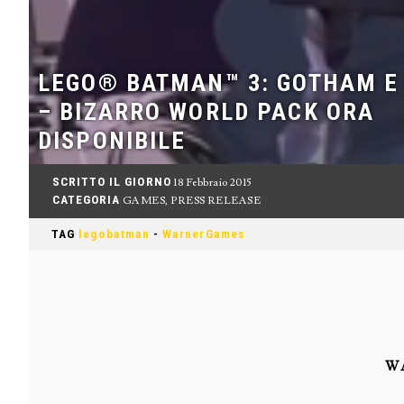
LEGO® BATMAN™ 3: GOTHAM E
– BIZARRO WORLD PACK ORA
DISPONIBILE
SCRITTO IL GIORNO
18 Febbraio 2015
CATEGORIA
GAMES
,
PRESS RELEASE
TAG
legobatman
-
WarnerGames
W