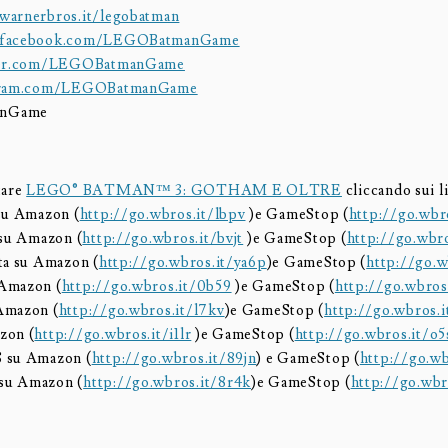
warnerbros.it/legobatman
.facebook.com/LEGOBatmanGame
tter.com/LEGOBatmanGame
agram.com/LEGOBatmanGame
nGame
tare
LEGO® BATMAN™ 3: GOTHAM E OLTRE
cliccando sui l
su Amazon (
http://go.wbros.it/lbpv
)e GameStop (
http://go.wbr
 su Amazon (
http://go.wbros.it/bvjt
)e GameStop (
http://go.wbr
ta su Amazon (
http://go.wbros.it/ya6p
)e GameStop (
http://go.w
Amazon (
http://go.wbros.it/0b59
)e GameStop (
http://go.wbros
Amazon (
http://go.wbros.it/l7kv
)e GameStop (
http://go.wbros.i
zon (
http://go.wbros.it/i1lr
)e GameStop (
http://go.wbros.it/o5
 su Amazon (
http://go.wbros.it/89jn
) e GameStop (
http://go.wb
su Amazon (
http://go.wbros.it/8r4k
)e GameStop (
http://go.wbr