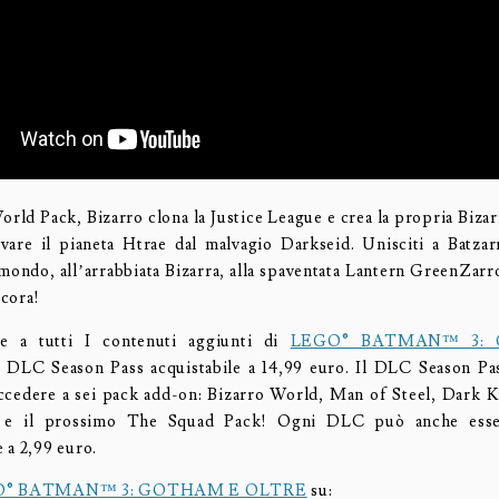
orld Pack, Bizarro clona la Justice League e crea la propria Biza
lvare il pianeta Htrae dal malvagio Darkseid. Unisciti a Batzar
mondo, all’arrabbiata Bizarra, alla spaventata Lantern GreenZarro 
cora!
e a tutti I contenuti aggiunti di
LEGO® BATMAN™ 3:
l DLC Season Pass acquistabile a 14,99 euro. Il DLC Season Pa
accedere a sei pack add-on: Bizarro World, Man of Steel, Dark 
 e il prossimo The Squad Pack! Ogni DLC può anche esser
 a 2,99 euro.
O® BATMAN™ 3: GOTHAM E OLTRE
su: