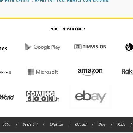
NFINITE CRISIS™: AFFETTA I TUOI NEMICI CON KATANA!
I NOSTRI PARTNER
Film
Serie TV
Digitale
Giochi
Blog
Kids