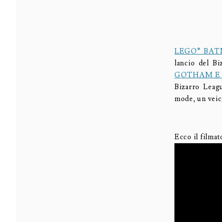
LEGO® BA
lancio del B
GOTHAM E
Bizarro Leag
mode, un veic
Ecco il filmat