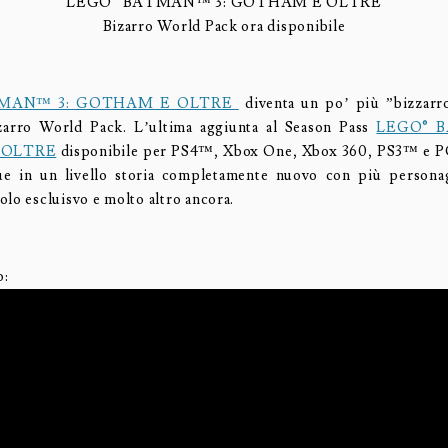
LEGO® BATMAN™ 3: GOTHAM E OLTRE
Bizarro World Pack ora disponibile
TMAN™ 3: GOTHAM E OLTRE
diventa un po’ più ”bizzarro
izarro World Pack. L’ultima aggiunta al Season Pass
LEGO® 
 OLTRE
disponibile per PS4™, Xbox One, Xbox 360, PS3™ e PC
ue in un livello storia completamente nuovo con più personag
olo escluisvo e molto altro ancora.
o: