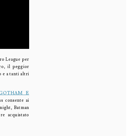
rro League per
ro, il peggior
e a tanti altri
 GOTHAM E
ss consente ai
Knight, Batman
e acquistato