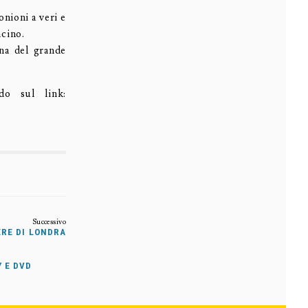
nioni a veri e
cino.
gna del grande
do sul link:
ÈRE DI LONDRA
Y E DVD