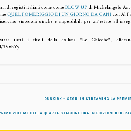
ari di registi italiani come come
BLOW UP
di Michelangelo Anto
come
QUEL POMERIGGIO DI UN GIORNO DA CANI
con Al Pa
servano emozioni uniche e imperdibili per un’estate all’inse
stare tutti i titoli della collana “Le Chicche”, cliccan
gl/3VxbYy
DUNKIRK – SEGUI IN STREAMING LA PREMI
 PRIMO VOLUME DELLA QUARTA STAGIONE ORA IN EDIZIONI BLU-RA