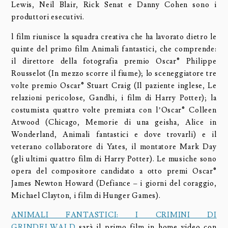
Lewis, Neil Blair, Rick Senat e Danny Cohen sono i
produttori esecutivi.
l film riunisce la squadra creativa che ha lavorato dietro le
quinte del primo film Animali fantastici, che comprende:
il direttore della fotografia premio Oscar® Philippe
Rousselot (In mezzo scorre il fiume); lo sceneggiatore tre
volte premio Oscar® Stuart Craig (Il paziente inglese, Le
relazioni pericolose, Gandhi, i film di Harry Potter); la
costumista quattro volte premiata con l’Oscar® Colleen
Atwood (Chicago, Memorie di una geisha, Alice in
Wonderland, Animali fantastici e dove trovarli) e il
veterano collaboratore di Yates, il montatore Mark Day
(gli ultimi quattro film di Harry Potter). Le musiche sono
opera del compositore candidato a otto premi Oscar®
James Newton Howard (Defiance – i giorni del coraggio,
Michael Clayton, i film di Hunger Games).
ANIMALI FANTASTICI: I CRIMINI DI
GRINDELWALD
sarà il primo film in home video con