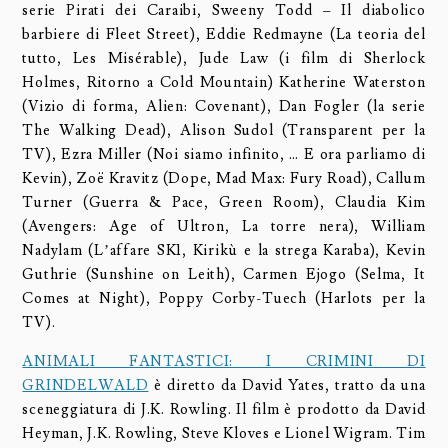
serie Pirati dei Caraibi, Sweeny Todd – Il diabolico
barbiere di Fleet Street), Eddie Redmayne (La teoria del
tutto, Les Misérable), Jude Law (i film di Sherlock
Holmes, Ritorno a Cold Mountain) Katherine Waterston
(Vizio di forma, Alien: Covenant), Dan Fogler (la serie
The Walking Dead), Alison Sudol (Transparent per la
TV), Ezra Miller (Noi siamo infinito, … E ora parliamo di
Kevin), Zoë Kravitz (Dope, Mad Max: Fury Road), Callum
Turner (Guerra & Pace, Green Room), Claudia Kim
(Avengers: Age of Ultron, La torre nera), William
Nadylam (L’affare SK1, Kirikù e la strega Karaba), Kevin
Guthrie (Sunshine on Leith), Carmen Ejogo (Selma, It
Comes at Night), Poppy Corby-Tuech (Harlots per la
TV).
ANIMALI FANTASTICI: I CRIMINI DI
GRINDELWALD
è diretto da David Yates, tratto da una
sceneggiatura di J.K. Rowling. Il film è prodotto da David
Heyman, J.K. Rowling, Steve Kloves e Lionel Wigram. Tim