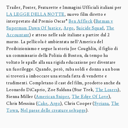
Trailer, Poster, Featurette e Immagini Ufficiali italiani per
LA LEGGE DELLA NOTTE
, nuovo film diretto e
interpretato dal Premio Oscar®
Ben Affleck
(
Batman v
Superman: Dawn Of Justice
,
Argo
,
Suicide Squad
,
The
Accountant
) e atteso nelle sale italiane a partire dal 2
marzo. La pellicola è ambientata nell’America del
Proibizionismo e segue la storia Joe Coughlin, il figlio di
un commissario della Polizia di Boston, da tempo ha
voltato le spalle alla sua rigida educazione per diventare
un fuorilegge. Quando, però, ruba soldi e donna a un boss
si troverà a imboccare una strada fatta di vendette e
tradimenti. Completano il cast del film, prodotto anche da
Leonardo DiCaprio, Zoe Saldana (Star Trek,
The Losers
),
Sienna Miller (
American Sniper
,
The Edge Of Love
),
Chris Messina (
Cake
,
Argo
), Chris Cooper (
Syriana
,
The
Town
,
Nel paese delle creature selvagge
).