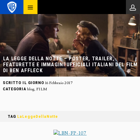
LA LEGGE DELLA NOTTE – POSTER, TRAILER,
FEATURETTE E IMMAGINI UFFICIALI ITALIANI DEL FILM
DI BEN AFFLECK
SCRITTO IL GIORNO
16 Febbraio 2017
CATEGORIA
blog
,
FILM
TAG
LaLeggeDellaNotte