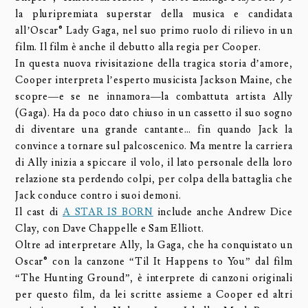
la pluripremiata superstar della musica e candidata
all’Oscar® Lady Gaga, nel suo primo ruolo di rilievo in un
film. Il film è anche il debutto alla regia per Cooper.
In questa nuova rivisitazione della tragica storia d’amore,
Cooper interpreta l’esperto musicista Jackson Maine, che
scopre—e se ne innamora—la combattuta artista Ally
(Gaga). Ha da poco dato chiuso in un cassetto il suo sogno
di diventare una grande cantante… fin quando Jack la
convince a tornare sul palcoscenico. Ma mentre la carriera
di Ally inizia a spiccare il volo, il lato personale della loro
relazione sta perdendo colpi, per colpa della battaglia che
Jack conduce contro i suoi demoni.
Il cast di
A STAR IS BORN
include anche Andrew Dice
Clay, con Dave Chappelle e Sam Elliott.
Oltre ad interpretare Ally, la Gaga, che ha conquistato un
Oscar® con la canzone “Til It Happens to You” dal film
“The Hunting Ground”, è interprete di canzoni originali
per questo film, da lei scritte assieme a Cooper ed altri