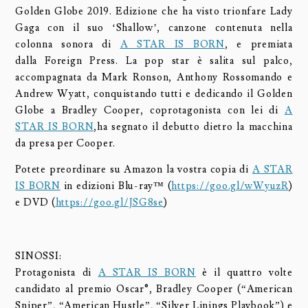
Golden Globe 2019. Edizione che ha visto trionfare Lady
Gaga con il suo ‘Shallow’, canzone contenuta nella
colonna sonora di
A STAR IS BORN
, e premiata
dalla Foreign Press. La pop star è salita sul palco,
accompagnata da Mark Ronson, Anthony Rossomando e
Andrew Wyatt, conquistando tutti e dedicando il Golden
Globe a Bradley Cooper, coprotagonista con lei di
A
STAR IS BORN
,ha segnato il debutto dietro la macchina
da presa per Cooper.
Potete preordinare su Amazon la vostra copia di
A STAR
IS BORN
in edizioni Blu-ray™ (
https://goo.gl/wWyuzR
)
e DVD (
https://goo.gl/JSG8se
)
SINOSSI:
Protagonista di
A STAR IS BORN
è il quattro volte
candidato al premio Oscar®, Bradley Cooper (“American
Sniper”, “American Hustle”, “Silver Linings Playbook”) e