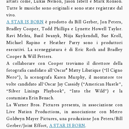
artisti come, Lukas Nelson, Jason Isbell e Mark Ronson.
Tutte le musiche sono originali e sono state registrate dal
vivo.
A STAR IS BORN
è prodotto da Bill Gerber, Jon Peters,
Bradley Cooper, Todd Phillips e Lynette Howell Taylor.
Ravi Mehta, Basil Iwanyk, Niija Kuykendall, Sue Kroll,
Michael Rapino e Heather Parry sono i produttori
esecutivi. La sceneggiatura è di Eric Roth and Bradley
Cooper & Will Fetters.
A collaborare con Cooper troviamo il direttore della
fotografia candidato all’Oscar® Matty Libatique (“Il Cigno
Nero”), la scenografa Karen Murphy, il montatore tre
volte candidato all’Oscar Jay Cassidy (“American Hustle”,
“Silver Linings Playbook”, “Into the Wild”) e la
costumista Erin Benach.
La Warner Bros. Pictures presenta, in associazione con
Live Nation Productions, in associazione con Metro
Goldwyn Mayer Pictures, una produzione Jon Peters/Bill
Gerber/Joint Effort,
A STAR IS BORN
.