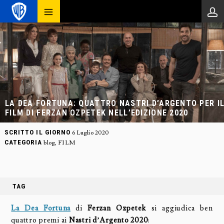
LA DEA FORTUNA: QUATTRO NASTRI D’ARGENTO PER I
FILM DI FERZAN OZPETEK NELL’EDIZIONE 2020
SCRITTO IL GIORNO
6 Luglio 2020
CATEGORIA
blog
,
FILM
TAG
La Dea Fortuna
di
Ferzan Ozpetek
si aggiudica ben
quattro premi ai
Nastri d’Argento 2020
: