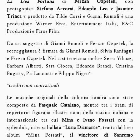
La Dea Fortuna
di
Ferzan Ozpetek
, con
protagonisti
Stefano Accorsi
,
Edoardo Leo
e
Jasmine
Trinca
e prodotto da Tilde Corsi e Gianni Romoli è una
produzione Warner Bros. Entertainment Italia, R&C
Produzioni e Faros Film.
Da un soggetto di Gianni Romoli e Ferzan Ozpetek, la
sceneggiatura è firmata da Gianni Romoli, Silvia Ranfagni
e Ferzan Ozpetek. Nel cast troviamo inoltre Serra Yilmaz,
Barbara Alberti, Sara Ciocca, Edoardo Brandi, Cristina
Bugatty, Pia Lanciotti e Filippo Nigro*.
*
crediti non contrattuali
Le musiche originali della colonna sonora sono state
composte da
Pasquale Catalano,
mentre tra i brani di
repertorio figurano illustri nomi della musica italiana e
internazionale tra cui
Mina e Ivano Fossati
con la
splendida, intensa ballata
“Luna Diamante”,
tratta dal loro
album “Mina Fossati”,
il vincitore di Sanremo