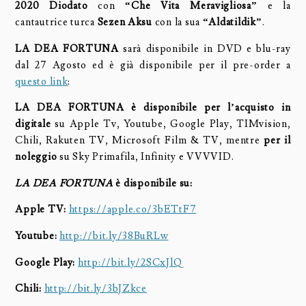
2020
Diodato
con
“Che Vita Meravigliosa”
e la
cantautrice turca
Sezen Aksu
con la sua
“Aldatildik”
.
LA DEA FORTUNA
sarà disponibile in DVD e blu-ray
dal 27 Agosto ed è già disponibile per il pre-order a
quest
o
link
:
LA DEA FORTUNA è disponibile per l’acquisto in
digitale
su Apple Tv, Youtube, Google Play, TIMvision,
Chili, Rakuten TV, Microsoft Film & TV, mentre
per il
noleggio
su Sky Primafila, Infinity e VVVVID.
LA DEA FORTUNA
è disponibile su:
Apple TV:
https://apple.co/3bETtF7
Youtube:
http://bit.ly/38BuRLw
Google Play:
http://bit.ly/2SCxJlQ
Chili:
http://bit.ly/3bJZkce