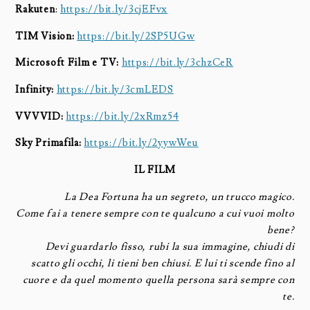
Rakuten
:
https://bit.ly/3cjEFvx
TIM Vision:
https://bit.ly/2SP5UGw
Microsoft Film e TV:
https://bit.ly/3chzCeR
Infinity:
https://bit.ly/3cmLEDS
VVVVID:
https://bit.ly/2xRmz54
Sky Primafila:
https://bit.ly/2yywWeu
IL FILM
La Dea Fortuna ha un segreto, un trucco magico.
Come fai a tenere sempre con te qualcuno a cui vuoi molto
bene?
Devi guardarlo fisso, rubi la sua immagine, chiudi di
scatto gli occhi, li tieni ben chiusi. E lui ti scende fino al
cuore e da quel momento quella persona sarà sempre con
te.