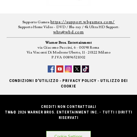
https://support.wbgames.com/
Supporto Games:
Supporto Home Video - DVD / Blu-ray / 4k Ultra HD Support:
whv@wbd.com
Warner Bros. Entertainment
via Giacomo Puccini, 6 - 00198 Roma
Via Visconti Di Modrone Uberto, 11 - 20122 Milano
P.IVA 00896521002
-
-
CONDIZIONI D'UTILIZZO
PRIVACY POLICY
UTILIZZO DEI
COOKIE
CREDITI NON CONTRATTUALI
TM&© 2026 WARNER BROS. ENTERTAINMENT INC. - TUTTI I DIRITTI
RISERVATI
Cookie Settings