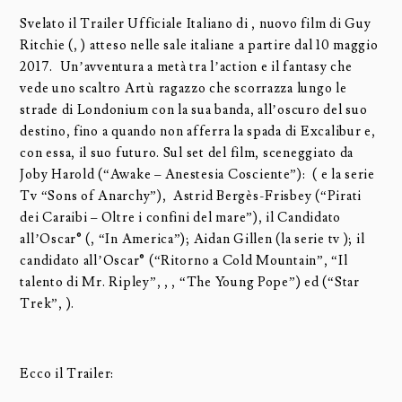
Svelato il Trailer Ufficiale Italiano di , nuovo film di Guy
Ritchie (, ) atteso nelle sale italiane a partire dal 10 maggio
2017. Un’avventura a metà tra l’action e il fantasy che
vede uno scaltro Artù ragazzo che scorrazza lungo le
strade di Londonium con la sua banda, all’oscuro del suo
destino, fino a quando non afferra la spada di Excalibur e,
con essa, il suo futuro. Sul set del film, sceneggiato da
Joby Harold (“Awake – Anestesia Cosciente”): ( e la serie
Tv “Sons of Anarchy”), Astrid Bergès-Frisbey (“Pirati
dei Caraibi – Oltre i confini del mare”), il Candidato
all’Oscar® (, “In America”); Aidan Gillen (la serie tv ); il
candidato all’Oscar® (“Ritorno a Cold Mountain”, “Il
talento di Mr. Ripley”, , , “The Young Pope”) ed (“Star
Trek”, ).
Ecco il Trailer: