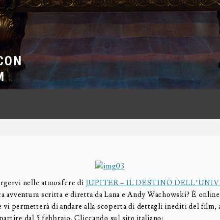
 CON
M
rgervi nelle atmosfere di
JUPITER – IL DESTINO DELL’UNI
ca avventura scritta e diretta da Lana e Andy Wachowski? È online
i permetterà di andare alla scoperta di dettagli inediti del film, 
 partire dal 5 febbraio. Cliccando sul sito italiano: