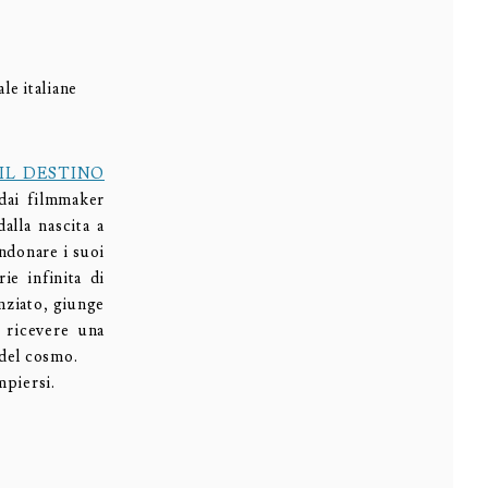
ale italiane
 IL DESTINO
 dai filmmaker
alla nascita a
andonare i suoi
ie infinita di
nziato, giunge
r ricevere una
 del cosmo.
mpiersi.