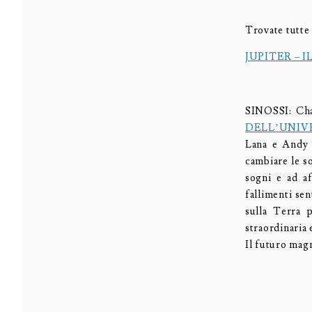
Trovate tutte
JUPITER – 
SINOSSI: Cha
DELL’UNIV
Lana e Andy W
cambiare le so
sogni e ad af
fallimenti se
sulla Terra p
straordinaria
Il futuro magn