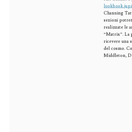
lookbook.jup
Channing Tatu
sezioni potre
realizzate le 
“Matrix”. La p
ricevere una 
del cosmo. Co
Middleton, D