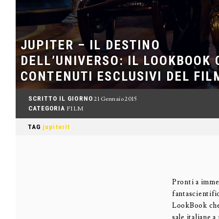
JUPITER – IL DESTINO
DELL’UNIVERSO: IL LOOKBOOK
CONTENUTI ESCLUSIVI DEL FIL
SCRITTO IL GIORNO
21 Gennaio 2015
CATEGORIA
FILM
TAG
jupiterit
Pronti a imme
fantascientifi
LookBook che v
sale italiane a