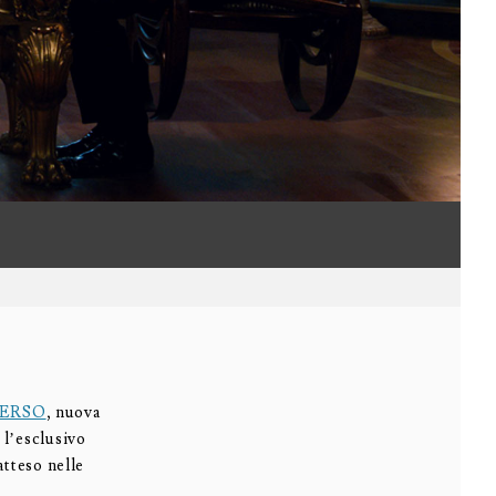
VERSO
, nuova
 l’esclusivo
atteso nelle