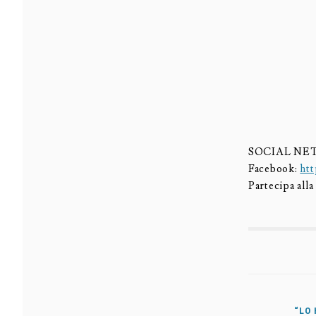
SOCIAL N
Facebook:
ht
Partecipa all
“LO