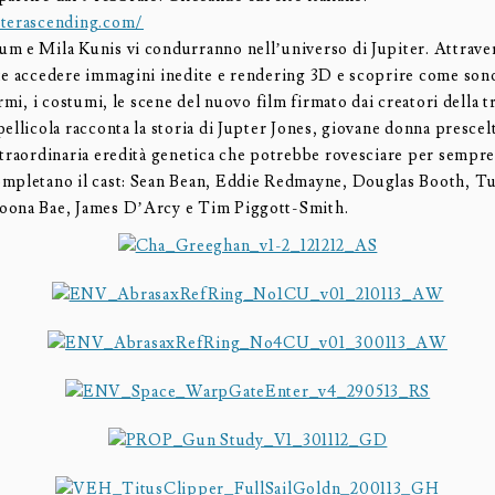
iterascending.com/
m e Mila Kunis vi condurranno nell’universo di Jupiter. Attraver
te accedere immagini inedite e rendering 3D e scoprire come sono
armi, i costumi, le scene del nuovo film firmato dai creatori della tr
ellicola racconta la storia di Jupter Jones, giovane donna prescel
straordinaria eredità genetica che potrebbe rovesciare per sempre
mpletano il cast: Sean Bean, Eddie Redmayne, Douglas Booth, 
oona Bae, James D’Arcy e Tim Piggott-Smith.