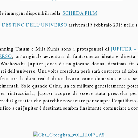
 le immagini disponibili nella
SCHEDA FILM
IL DESTINO DELL’UNIVERSO
arriverà il 5 febbraio 2015 nelle s
nning Tatum e Mila Kunis sono i protagonisti di
JUPITER –
ERSO
, un’originale avventura di fantascienza ideata e diretta
achowski. Jupiter Jones è una giovane donna, destinata fin d
rti dell’universo. Una volta cresciuta però sarà costretta ad abb
frontare la dura realtà di un lavoro come domestica e una ser
ntimentali. Solo quando Caine, un ex militare geneticamente pote
er rintracciarla, Jupiter scopre di essere stata prescelta pe
 eredità genetica che potrebbe rovesciare per sempre l’equilibrio
ifico a cui Jupiter è destinata sembra finalmente cominciare a co