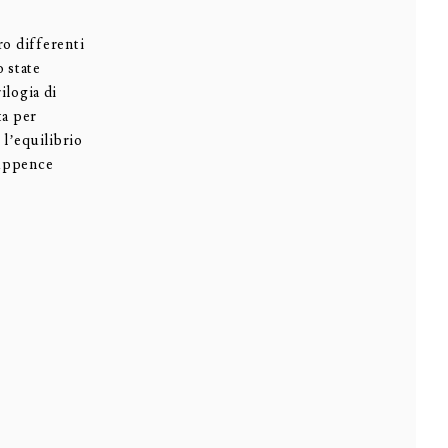
o differenti
 state
ilogia di
ta per
 l’equilibrio
Tuppence