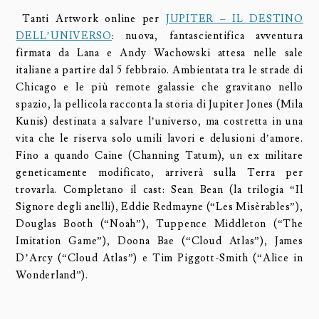
Tanti Artwork online per
JUPITER – IL DESTINO
DELL’UNIVERSO
: nuova, fantascientifica avventura
firmata da Lana e Andy Wachowski attesa nelle sale
italiane a partire dal 5 febbraio. Ambientata tra le strade di
Chicago e le più remote galassie che gravitano nello
spazio, la pellicola racconta la storia di Jupiter Jones (Mila
Kunis) destinata a salvare l’universo, ma costretta in una
vita che le riserva solo umili lavori e delusioni d’amore.
Fino a quando Caine (Channing Tatum), un ex militare
geneticamente modificato, arriverà sulla Terra per
trovarla. Completano il cast: Sean Bean (la trilogia “Il
Signore degli anelli), Eddie Redmayne (“Les Misèrables”),
Douglas Booth (“Noah”), Tuppence Middleton (“The
Imitation Game”), Doona Bae (“Cloud Atlas”), James
D’Arcy (“Cloud Atlas”) e Tim Piggott-Smith (“Alice in
Wonderland”).