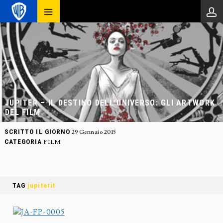
JUPITER – IL DESTINO DELL’UNIVERSO: GLI ARTWORK
DEL FILM
SCRITTO IL GIORNO
29 Gennaio 2015
CATEGORIA
FILM
TAG
jupiterit