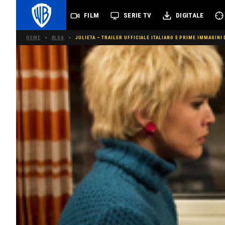
FILM
SERIE TV
DIGITALE
HOME
>
BLOG
>
JULIETA – TRAILER UFFICIALE ITALIANO E PRIME IMMAGINI 