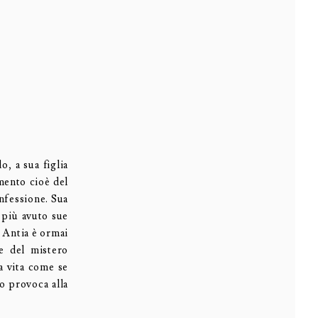
o, a sua figlia
mento cioè del
nfessione. Sua
a più avuto sue
e Antia è ormai
e del mistero
a vita come se
o provoca alla