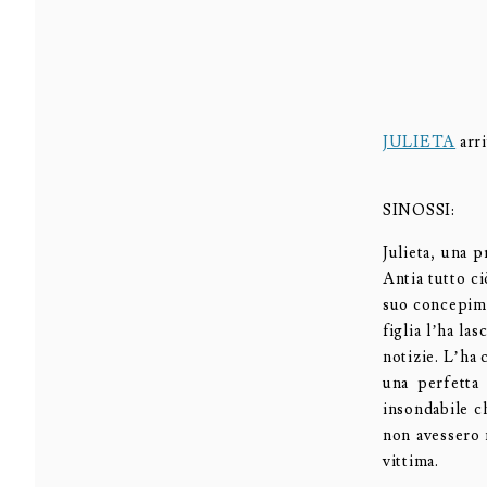
JULIETA
arri
SINOSSI:
Julieta, una p
Antia tutto c
suo concepime
figlia l’ha la
notizie. L’ha 
una perfetta
insondabile c
non avessero 
vittima.