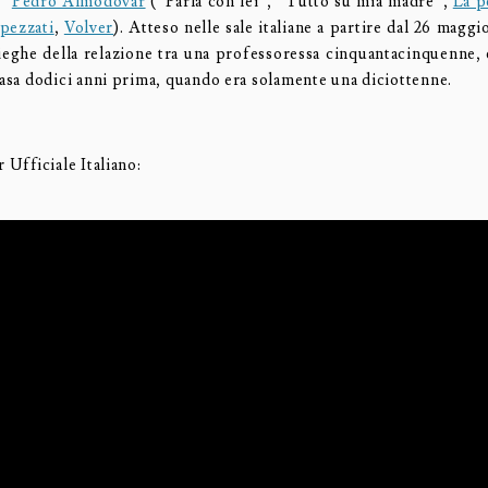
r®
Pedro Almodóvar
(“Parla con lei”, “Tutto su mia madre”,
La p
spezzati
,
Volver
). Atteso nelle sale italiane a partire dal 26 maggi
ieghe della relazione tra una professoressa cinquantacinquenne, e
casa dodici anni prima, quando era solamente una diciottenne.
r Ufficiale Italiano: