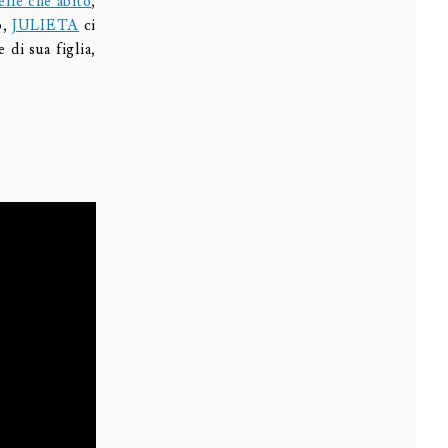
elle che abito
,
o,
JULIETA
ci
 di sua figlia,