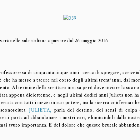
verà nelle sale italiane a partire dal 26 maggio 2016
rofessoressa di cinquantacinque anni, cerca di spiegare, scrivend
iò che ha messo a tacere nel corso degli ultimi trent’anni, dal mo
nto. Al termine della scrittura non sa però dove inviare la sua co
sciata appena diciottenne, e negli ultimi dodici anni Julieta non h
cercata con tutti i mezzi in suo potere, ma la ricerca conferma ch
 sconosciuta.
JULIETA,
parla del destino, dei sensi di colpa 
he ci porta ad abbandonare i nostri cari, eliminandoli dalla nostr
mai avuto importanza. E del dolore che questo brutale abbandon