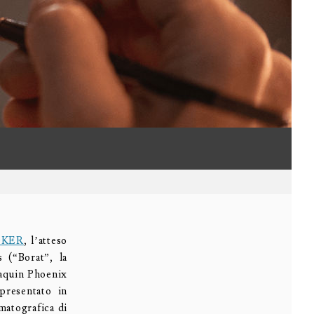
OKER
, l’atteso
s (“Borat”, la
Joaquin Phoenix
presentato in
matografica di