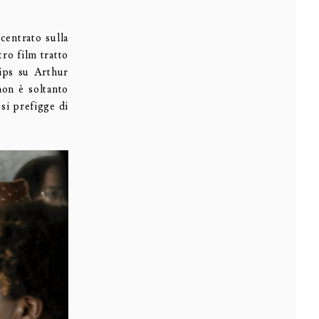
ncentrato sulla
tro film tratto
lips su Arthur
non è soltanto
si prefigge di