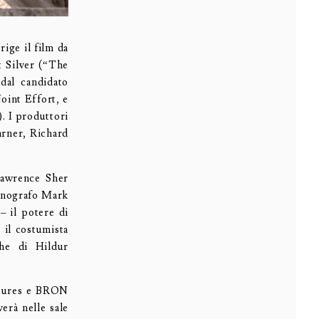
rige il film da
t Silver (“The
dal candidato
oint Effort, e
. I produttori
arner, Richard
 Lawrence Sher
cenografo Mark
– il potere di
 il costumista
he di Hildur
ctures e BRON
verà nelle sale