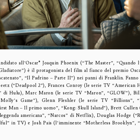
candidato all’Oscar® Joaquin Phoenix (“The Master”, “Quando 
 Gladiatore”) è il protagonista del film al fianco del premio Os
catenato”, “Il Padrino – Parte II”) nei panni di Franklin. Fanno 
Beetz (“Deadpool 2”), Frances Conroy (le serie TV “American H
” di Hulu), Marc Maron (le serie TV “Maron”, “GLOW”), Bi
Molly’s Game”), Glenn Fleshler (le serie TV “Billions”, “
st Man – Il primo uomo”, “Kong: Skull Island”), Brett Cullen 
a leggenda americana”, “Narcos” di Netflix), Douglas Hodge (“
ul” in TV) e Josh Pais (l’imminente “Motherless Brooklyn”, “