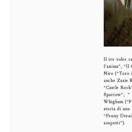
Il tre volte 
l’anima”, “Il
Niro (“Toro s
anche Zazie 
“Castle Rock
Sparrow”, ” 
Whigham (“Fir
storia di un
“Penny Dreadf
sospetti”).