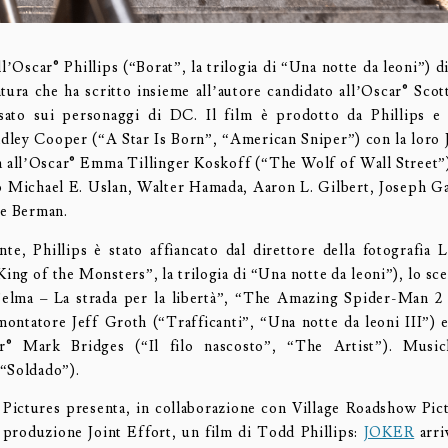
ll’Oscar® Phillips (“Borat”, la trilogia di “Una notte da leoni”) di
tura che ha scritto insieme all’autore candidato all’Oscar® Scot
asato sui personaggi di DC. Il film è prodotto da Phillips e 
adley Cooper (“A Star Is Born”, “American Sniper”) con la loro J
a all’Oscar® Emma Tillinger Koskoff (“The Wolf of Wall Street”)
o Michael E. Uslan, Walter Hamada, Aaron L. Gilbert, Joseph G
ce Berman.
nte, Phillips è stato affiancato dal direttore della fotografia
 King of the Monsters”, la trilogia di “Una notte da leoni”), lo s
elma – La strada per la libertà”, “The Amazing Spider-Man 2 
 montatore Jeff Groth (“Trafficanti”, “Una notte da leoni III”) e
® Mark Bridges (“Il filo nascosto”, “The Artist”). Music
“Soldado”).
 Pictures presenta, in collaborazione con Village Roadshow Pi
 produzione Joint Effort, un film di Todd Phillips:
JOKER
arri