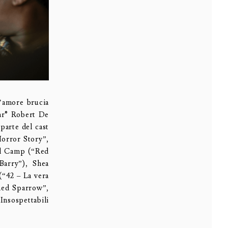
l’amore brucia
car® Robert De
parte del cast
orror Story”,
ll Camp (“Red
Barry”), Shea
(“42 – La vera
Red Sparrow”,
Insospettabili