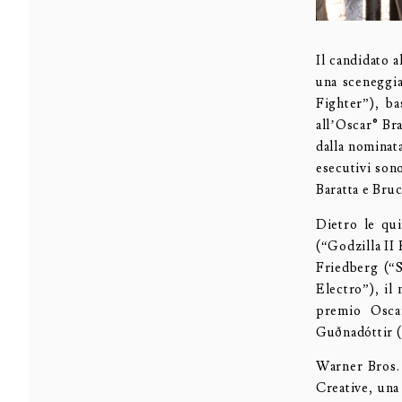
Il candidato a
una sceneggia
Fighter”), b
all’Oscar® Br
dalla nominat
esecutivi son
Baratta e Bru
Dietro le qui
(“Godzilla II
Friedberg (“S
Electro”), il
premio Oscar
Guðnadóttir (
Warner Bros.
Creative, una