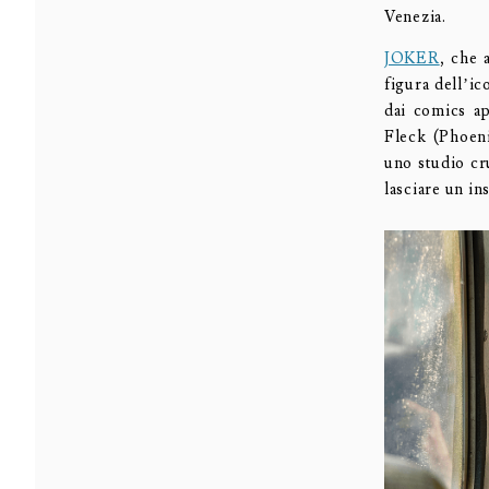
Venezia.
JOKER
, che 
figura dell’ic
dai comics ap
Fleck (Phoeni
uno studio cr
lasciare un i