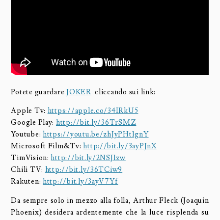
Potete guardare
JOKER
cliccando sui link:
Apple Tv:
https://apple.co/34IRkU5
Google Play:
http://bit.ly/36TrSMZ
Youtube:
https://youtu.be/zhJyPHt1gnY
Microsoft Film&Tv:
http://bit.ly/3ayPJnX
TimVision:
http://bit.ly/2NSJ1zw
Chili TV:
http://bit.ly/36TCiw9
Rakuten:
http://bit.ly/3ayV7Yf
Da sempre solo in mezzo alla folla, Arthur Fleck (Joaquin
Phoenix) desidera ardentemente che la luce risplenda su