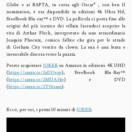
Globe e ai BAFTA, in corsa agli Oscar® , con ben 11
nomination, è ora disponibile in edizioni 4k Ultra Hd,
Steelbook Blu-ray™ e DVD. La pellicola ci porta fino alle
origini del più iconico dei villain facendoci scoprire la
vita di Arthur Fleck, interpretato da uno straordinario
Joaquin Phoenix, comico fallito che gira per le strade
di Gotham City vestito da clown. La sua è una lenta e
inesorabile discesa verso la pazzia.
Potete acquistare
JOKER
su Amazon in edizioni: 4K UHD
(
https://amzn.to/2sDOvqy
), Steelbook Blu-Ray™
(
https://amzn.to/2MUA3ky
) e DVD
(
https://amzn.to/2T36amn
).
Ecco, per voi, i primi 10 minuti di
JOKER
: