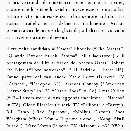
di lui. Cercando di cimentarsi come comico di cabaret,
scopre che lo zimbello sembra invece essere proprio lui.
Intrappolato in un’esistenza ciclica sempre in bilico tra
apatia, crudeltà e, in definitiva, tradimento, Arthur
prenderà una decisione sbagliata dopo l’altra, provocando
una reazione a catena di eventi.
Il tre volte candidato all’Oscar® Phoenix (“The Master”,
“Quando l’amore brucia l’anima”, “Il Gladiatore”) è il
protagonista del film al fianco del premio Oscar® Robert
De Niro (“Toro scatenato”, ” Il Padrino – Parte II”).
Fanno parte del cast anche Zazie Beetz (la serie TV
“Atlanta”, “Deadpool 2”), Frances Conroy (“American
Horror Story” in TV, “Castle Rock” in TV), Brett Cullen
(“42 – La vera storia di una leggenda americana”, “Narcos”
in TV), Glenn Fleshler (le serie TV “Billions” e “Barry”),
Bill Camp (“Red Saprrow”, “Molly’s Game”), Shea
Whigham (“First Man – Il primo uomo”, “Kong: Skull
Island”), Marc Maron (le serie TV “Maron” e “GLOW”),