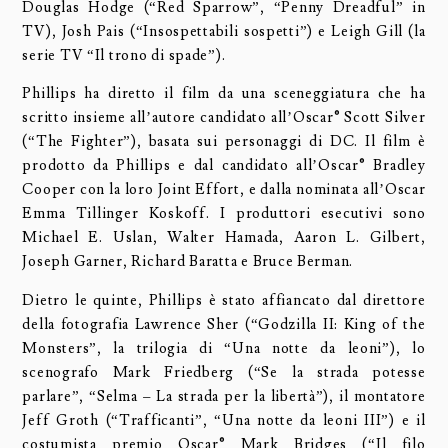
Douglas Hodge (“Red Sparrow”, “Penny Dreadful” in
TV), Josh Pais (“Insospettabili sospetti”) e Leigh Gill (la
serie TV “Il trono di spade”).
Phillips ha diretto il film da una sceneggiatura che ha
scritto insieme all’autore candidato all’Oscar® Scott Silver
(“The Fighter”), basata sui personaggi di DC. Il film è
prodotto da Phillips e dal candidato all’Oscar® Bradley
Cooper con la loro Joint Effort, e dalla nominata all’Oscar
Emma Tillinger Koskoff. I produttori esecutivi sono
Michael E. Uslan, Walter Hamada, Aaron L. Gilbert,
Joseph Garner, Richard Baratta e Bruce Berman.
Dietro le quinte, Phillips è stato affiancato dal direttore
della fotografia Lawrence Sher (“Godzilla II: King of the
Monsters”, la trilogia di “Una notte da leoni”), lo
scenografo Mark Friedberg (“Se la strada potesse
parlare”, “Selma – La strada per la libertà”), il montatore
Jeff Groth (“Trafficanti”, “Una notte da leoni III”) e il
costumista premio Oscar® Mark Bridges (“Il filo