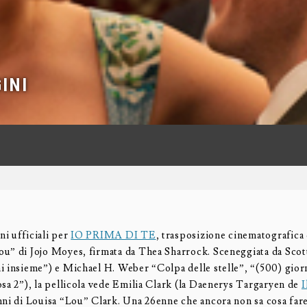
INI
i ufficiali per
IO PRIMA DI TE
, trasposizione cinematografica
u” di Jojo Moyes, firmata da Thea Sharrock. Sceneggiata da Scot
i insieme”) e Michael H. Weber “Colpa delle stelle”, “(500) gior
sa 2”), la pellicola vede Emilia Clark (la
Daenerys Targaryen de
I
nni di
Louisa “Lou” Clark. Una 26enne che ancora non sa cosa fare