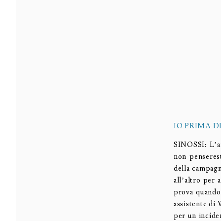
IO PRIMA D
SINOSSI: L’am
non penserest
della campagn
all’altro per 
prova quando 
assistente di 
per un inciden