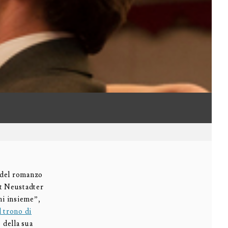
 del romanzo
t Neustadter
ni insieme”,
l trono di
 della sua