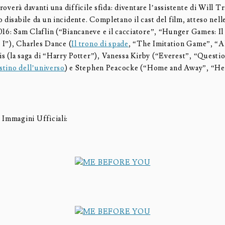
 troverà davanti una difficile sfida: diventare l’assistente di Will T
 disabile da un incidente. Completano il cast del film, atteso nelle
016: Sam Claflin (“Biancaneve e il cacciatore”, “Hunger Games: Il 
e I”), Charles Dance (
Il trono di spade
, “The Imitation Game”, “A
 (la saga di “Harry Potter”), Vanessa Kirby (“Everest”, “Questi
estino dell’universo
) e Stephen Peacocke (“Home and Away”, “Her
 Immagini Ufficiali: