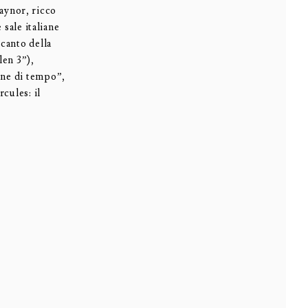
raynor, ricco
 sale italiane
canto della
len 3”),
one di tempo”,
cules: il