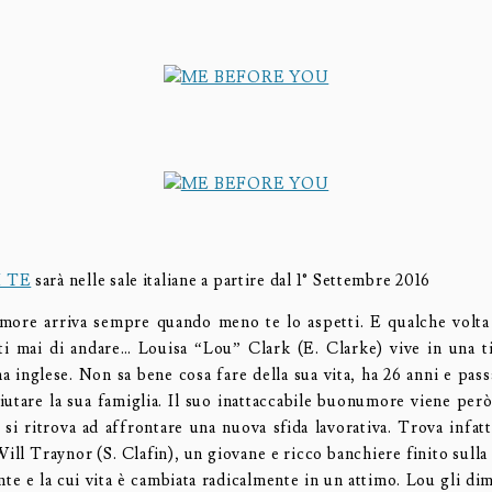
I TE
sarà nelle sale italiane a partire dal 1° Settembre 2016
ore arriva sempre quando meno te lo aspetti. E qualche volta
i mai di andare… Louisa “Lou” Clark (E. Clarke) vive in una ti
a inglese. Non sa bene cosa fare della sua vita, ha 26 anni e pass
aiutare la sua famiglia. Il suo inattaccabile buonumore viene per
si ritrova ad affrontare una nuova sfida lavorativa. Trova infat
Will Traynor (S. Clafin), un giovane e ricco banchiere finito sulla 
te e la cui vita è cambiata radicalmente in un attimo. Lou gli dim