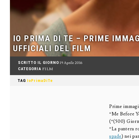
IO PRIMA DI TE – PRIME IMMAG
UFFICIALI DEL FILM
SCRITTO IL GIORNO
19 Aprile 2016
CATEGORIA
FILM
TAG
IoPrimaDiTe
Prime immagin
“Me Before Yo
(“(500) Giorn
“La pantera ro
spade
) nei pa