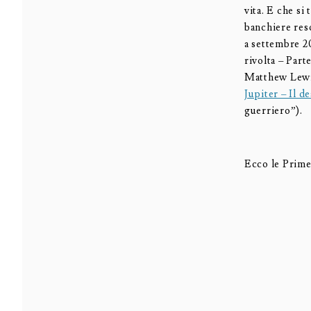
vita. E che si
banchiere reso
a settembre 2
rivolta – Part
Matthew Lewis
Jupiter – Il d
guerriero”).
Ecco le Prime