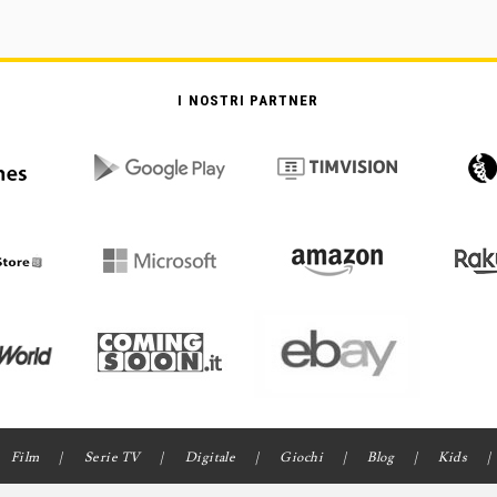
I NOSTRI PARTNER
Film
Serie TV
Digitale
Giochi
Blog
Kids