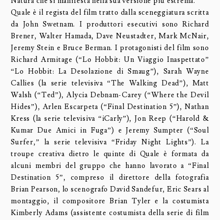
Natura che si manifesta nella sua versione più estrema.
Quale è il regista del film tratto dalla sceneggiatura scritta
da John Swetnam. I produttori esecutivi sono Richard
Brener, Walter Hamada, Dave Neustadter, Mark McNair,
Jeremy Stein e Bruce Berman. I protagonisti del film sono
Richard Armitage (“Lo Hobbit: Un Viaggio Inaspettato”
“Lo Hobbit: La Desolazione di Smaug”), Sarah Wayne
Callies (la serie televisiva “The Walking Dead”), Matt
Walsh (“Ted”), Alycia Debnam-Carey (“Where the Devil
Hides”), Arlen Escarpeta (“Final Destination 5”), Nathan
Kress (la serie televisiva “iCarly”), Jon Reep (“Harold &
Kumar Due Amici in Fuga”) e Jeremy Sumpter (“Soul
Surfer,” la serie televisiva “Friday Night Lights”). La
troupe creativa dietro le quinte di Quale è formata da
alcuni membri del gruppo che hanno lavorato a “Final
Destination 5”, compreso il direttore della fotografia
Brian Pearson, lo scenografo David Sandefur, Eric Sears al
montaggio, il compositore Brian Tyler e la costumista
Kimberly Adams (assistente costumista della serie di film