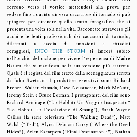
corrono verso il vortice mettendosi alla prova per
vedere fino a quanto un vero cacciatore di tornado si può
spingere per ottenere quello scatto fotografico che si
presenta una volta sola nella vita. Raccontato attraverso gli
occhi e le lenti professionali dei cacciatori di tornado,
dilettanti a caccia di emozioni e cittadini
coraggiosi,
INTO THE STORM
ti lancerà subito
nell’occhio del ciclone per vivere l’esperienza di Madre
Natura che si manifesta nella sua versione più estrema.
Quale è il regista del film tratto dalla sceneggiatura scritta
da John Swetnam. I produttori esecutivi sono Richard
Brener, Walter Hamada, Dave Neustadter, Mark McNair,
Jeremy Stein e Bruce Berman. I protagonisti del film sono
Richard Armitage (“Lo Hobbit: Un Viaggio Inaspettato”
“Lo Hobbit: La Desolazione di Smaug”), Sarah Wayne
Callies (la serie televisiva “The Walking Dead”), Matt
Walsh (“Ted”), Alycia Debnam-Carey (“Where the Devil
Hides”), Arlen Escarpeta (“Final Destination 5”), Nathan