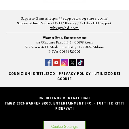
https://support.wbgames.com/
Supporto Games:
Supporto Home Video - DVD / Blu-ray / 4k Ultra HD Support:
whv@wbd.com
Warner Bros. Entertainment
via Giacomo Puccini, 6 - 00198 Roma
Via Visconti Di Modrone Uberto, 11 - 20122 Milano
P.IVA 00896521002
-
-
CONDIZIONI D'UTILIZZO
PRIVACY POLICY
UTILIZZO DEI
COOKIE
CREDITI NON CONTRATTUALI
TM&© 2026 WARNER BROS. ENTERTAINMENT INC. - TUTTI I DIRITTI
RISERVATI
Cookie Settings