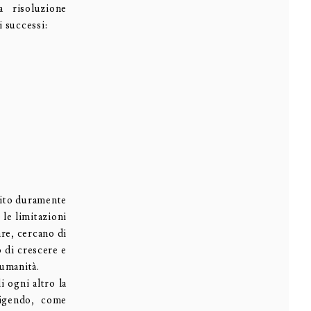
 risoluzione
 successi:
pito duramente
le limitazioni
are, cercano di
 di crescere e
’umanità.
i ogni altro la
rigendo, come