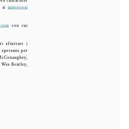
uovo charachter
o ai
misteriosi
e.com
con cui
i sfruttare i
a speranza per
 McConaughey,
 Wes Bentley,