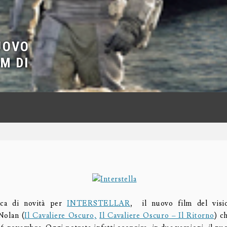
UOVO
M DI
cca di novità per
INTERSTELLAR
, il nuovo film del visio
Nolan (
Il Cavaliere Oscuro,
Il Cavaliere Oscuro – Il Ritorno
) c