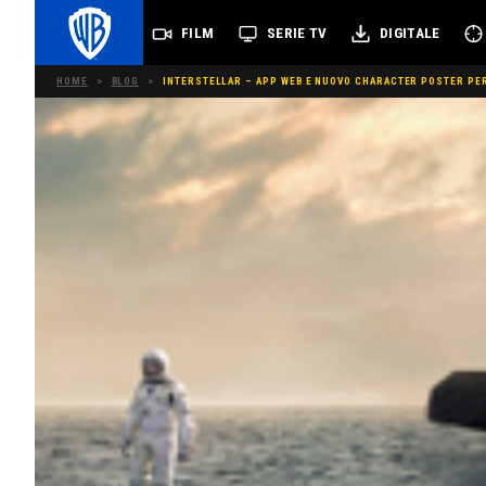
FILM
SERIE TV
DIGITALE
HOME
>
BLOG
>
INTERSTELLAR – APP WEB E NUOVO CHARACTER POSTER PER