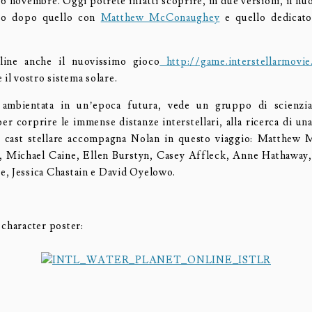
il 6 novembre. Oggi potrete infatti scoprire, in due versioni, il n
ato dopo quello con
Matthew McConaughey
e quello dedicat
line anche il nuovissimo gioco
http://game.interstellarmovi
 il vostro sistema solare.
, ambientata in un’epoca futura, vede un gruppo di scienziat
r corprire le immense distanze interstellari, alla ricerca di un
n cast stellare accompagna Nolan in questo viaggio: Matthew
, Michael Caine, Ellen Burstyn, Casey Affleck, Anne Hathaway,
, Jessica Chastain e David Oyelowo.
 character poster: