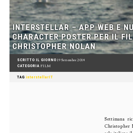
INTERSTELLAR – APP WEB E N
CHARACTER POSTER PER IL FIL
CHRISTOPHER NOLAN
SCRITTO IL GIORNO
19 Settembre 2014
CATEGORIA
FILM
TAG
interstellarIT
Settimana ri
Christopher 