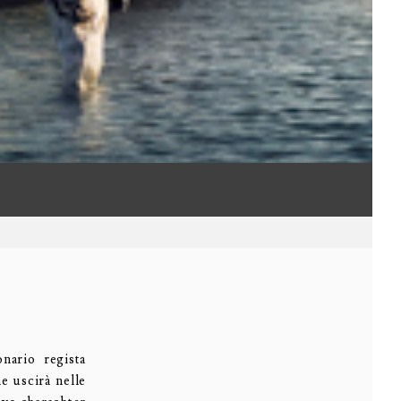
nario regista
he uscirà nelle