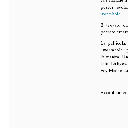
sale italiane 
poster, svel
wormhole
.
E trovate on
potrete creare
La pellicola
“wormhole” pe
l’umanità. U
John Lithgow
Foy Mackenzie
Ecco il nuovo