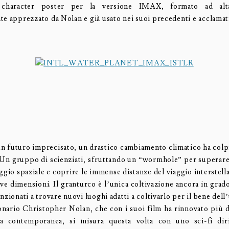
character poster per la versione IMAX, formato ad alta
te apprezzato da Nolan e già usato nei suoi precedenti e acclamati
n futuro imprecisato, un drastico cambiamento climatico ha col
. Un gruppo di scienziati, sfruttando un “wormhole” per superare 
aggio spaziale e coprire le immense distanze del viaggio interstell
ve dimensioni. Il granturco è l’unica coltivazione ancora in grado
nzionati a trovare nuovi luoghi adatti a coltivarlo per il bene dell
ionario Christopher Nolan, che con i suoi film ha rinnovato più d
ia contemporanea, si misura questa volta con uno sci-fi di