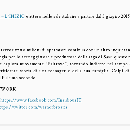
 – L’INIZIO
è atteso nelle sale italiane a partire dal 3 giugno 2015
 terrorizzato milioni di spettatori continua con un altro inquietan
egia per lo sceneggiatore e produttore della saga di
Saw
, questo 
se esplora nuovamente “l’altrove”, tornando indietro nel tempo
errificante storia di una teenager e della sua famiglia. Colpi di
all’ultimo secondo.
ETWORK
:
https://www.facebook.com/InsidiousIT
ttps://twitter.com/warnerbrosita