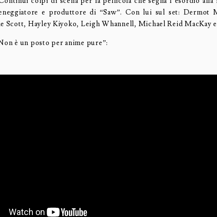
Continui colpi di scena per la pellicola che segna l’esordio alla 
eneggiatore e produttore di “Saw”. Con lui sul set: Dermot 
ie Scott, Hayley Kiyoko, Leigh Whannell, Michael Reid MacKay e
“Non è un posto per anime pure”: