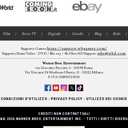
Film
Serie TV
Digitale
Giochi
Blog
Kids
https://support.wbgames.com/
Supporto Games:
whv@wbd.com
Supporto Home Video - DVD / Blu-ray / 4k Ultra HD Support:
Warner Bros. Entertainment
via Giacomo Puccini, 6 - 00198 Roma
Via Visconti Di Modrone Uberto, 11 - 20122 Milano
P.IVA 00896521002
-
-
CONDIZIONI D'UTILIZZO
PRIVACY POLICY
UTILIZZO DEI COOKIE
CREDITI NON CONTRATTUALI
&© 2026 WARNER BROS. ENTERTAINMENT INC. - TUTTI I DIRITTI RISERV