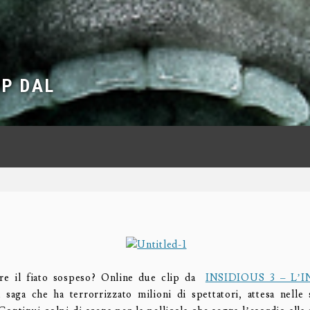
IP DAL
ere il fiato sospeso? Online due clip da
INSIDIOUS 3 – L’I
a saga che ha terrorrizzato milioni di spettatori, attesa nelle s