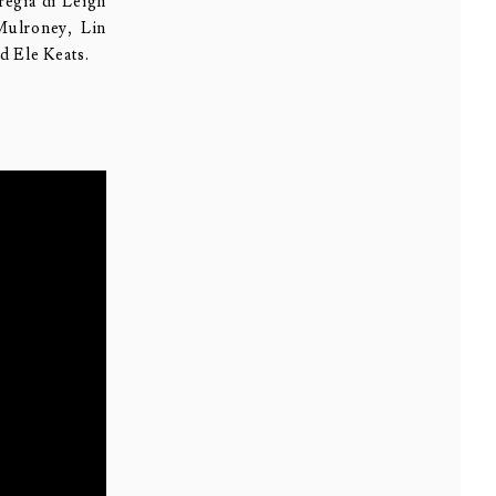
regia di Leigh
Mulroney, Lin
d Ele Keats.