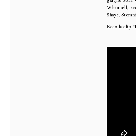
giugno 2015. 
Whannell, sc
Shaye, Stefan
Ecco la clip 