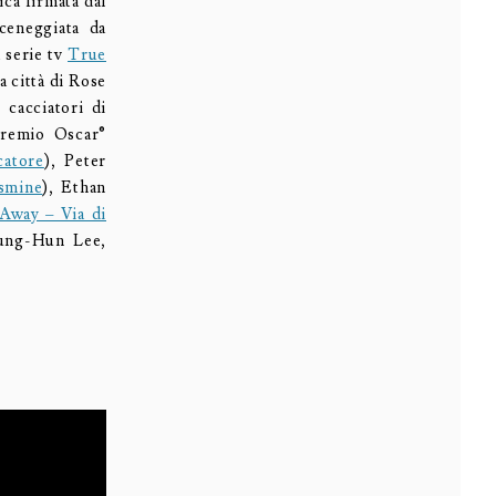
ica firmata dal
sceneggiata da
a serie tv
True
la città di Rose
 cacciatori di
 Premio Oscar®
catore
), Peter
asmine
), Ethan
Away – Via di
yung-Hun Lee,