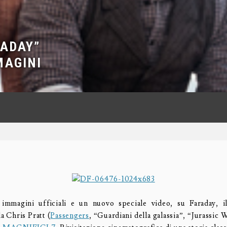
RADAY”
MAGINI
immagini ufficiali e un nuovo speciale video, su Faraday, i
a Chris Pratt (
Passengers
, “Guardiani della galassia”, “Jurassic 