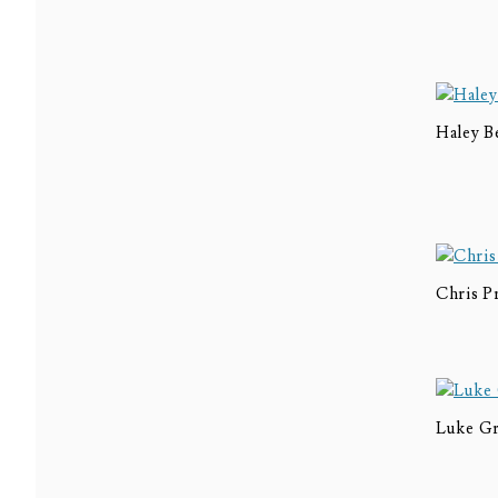
Haley 
Chris P
Luke Gr