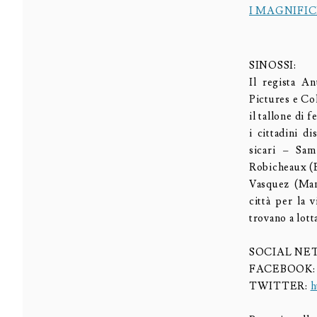
I MAGNIFIC
SINOSSI:
Il regista A
Pictures e Co
il tallone di
i cittadini d
sicari – Sam
Robicheaux (
Vasquez (Man
città per la 
trovano a lott
SOCIAL NE
FACEBOOK
TWITTER:
h