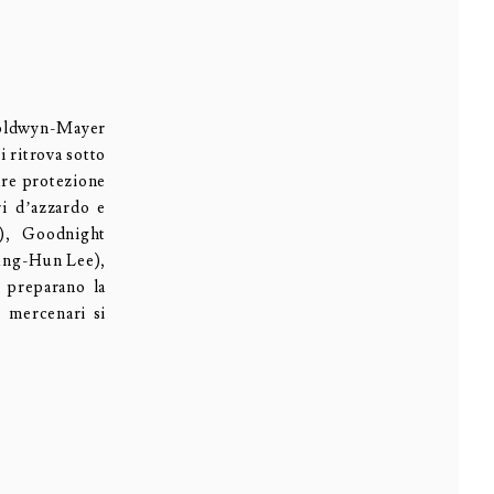
Goldwyn-Mayer
i ritrova sotto
are protezione
ri d’azzardo e
), Goodnight
ung-Hun Lee),
 preparano la
e mercenari si