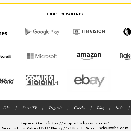
I NOSTRI PARTNER
Film
Serie TV
Digitale
Giochi
Blog
Kids
https://support.wbgames.com/
Supporto Games:
whv@wbd.com
Supporto Home Video - DVD / Blu-ray / 4k Ultra HD Support: