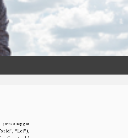
l personaggio
World”, “Lei”),