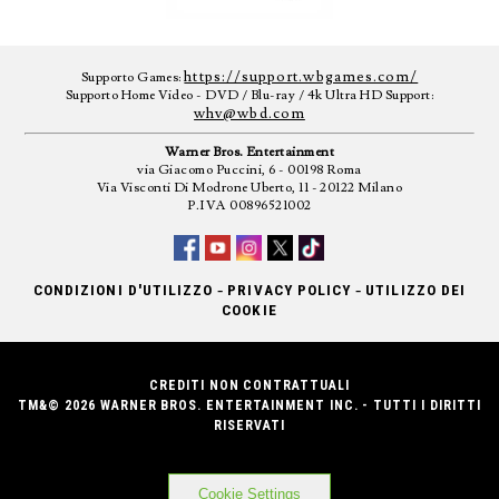
https://support.wbgames.com/
Supporto Games:
Supporto Home Video - DVD / Blu-ray / 4k Ultra HD Support:
whv@wbd.com
Warner Bros. Entertainment
via Giacomo Puccini, 6 - 00198 Roma
Via Visconti Di Modrone Uberto, 11 - 20122 Milano
P.IVA 00896521002
-
-
CONDIZIONI D'UTILIZZO
PRIVACY POLICY
UTILIZZO DEI
COOKIE
CREDITI NON CONTRATTUALI
TM&© 2026 WARNER BROS. ENTERTAINMENT INC. - TUTTI I DIRITTI
RISERVATI
Cookie Settings