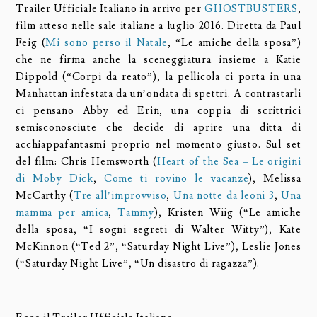
Trailer Ufficiale Italiano in arrivo per
GHOSTBUSTERS
,
film atteso nelle sale italiane a luglio 2016. Diretta da Paul
Feig (
Mi sono perso il Natale
, “Le amiche della sposa”)
che ne firma anche la sceneggiatura insieme a Katie
Dippold (“Corpi da reato”), la pellicola ci porta in una
Manhattan infestata da un’ondata di spettri. A contrastarli
ci pensano Abby ed Erin, una coppia di scrittrici
semisconosciute che decide di aprire una ditta di
acchiappafantasmi proprio nel momento giusto. Sul set
del film: Chris Hemsworth (
Heart of the Sea – Le origini
di Moby Dick
,
Come ti rovino le vacanze
), Melissa
McCarthy (
Tre all’improvviso
,
Una notte da leoni 3
,
Una
mamma per amica
,
Tammy
), Kristen Wiig (“Le amiche
della sposa, “I sogni segreti di Walter Witty”), Kate
McKinnon (“Ted 2”, “Saturday Night Live”), Leslie Jones
(“Saturday Night Live”, “Un disastro di ragazza”).