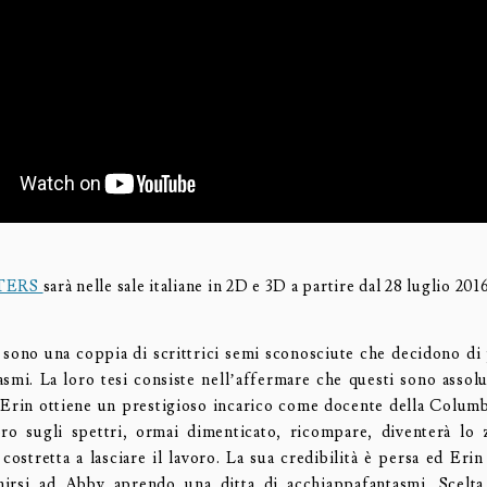
TERS
sarà nelle sale italiane in 2D e 3D a partire dal 28 luglio 201
sono una coppia di scrittrici semi sconosciute che decidono di
tasmi. La loro tesi consiste nell’affermare che questi sono assolu
in ottiene un prestigioso incarico come docente della Columb
ro sugli spettri, ormai dimenticato, ricompare, diventerà lo 
à costretta a lasciare il lavoro. La sua credibilità è persa ed Eri
nirsi ad Abby aprendo una ditta di acchiappafantasmi. Scelta 