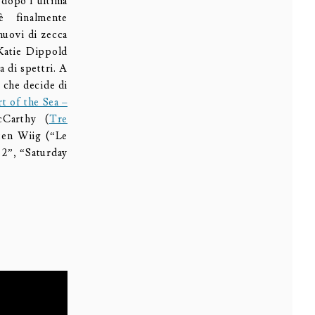
e dopo l’ultima
 finalmente
nuovi di zecca
 Katie Dippold
a di spettri. A
 che decide di
t of the Sea –
cCarthy (
Tre
sten Wiig (“Le
 2”, “Saturday