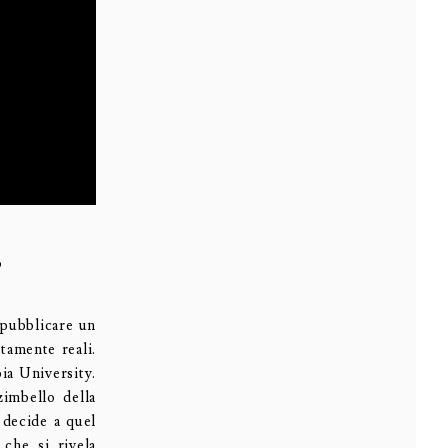
6
 pubblicare un
tamente reali.
ia University.
zimbello della
n decide a quel
che si rivela