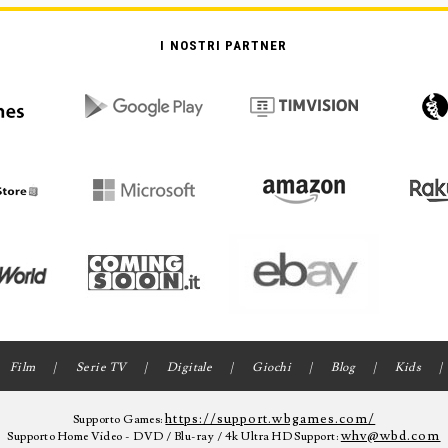
I NOSTRI PARTNER
Film
Serie TV
Digitale
Giochi
Blog
Kids
https://support.wbgames.com/
Supporto Games:
whv@wbd.com
Supporto Home Video - DVD / Blu-ray / 4k Ultra HD Support: