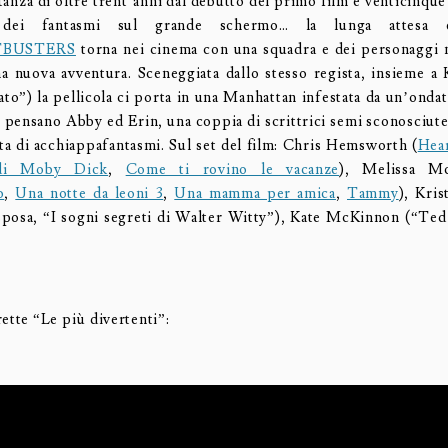
stanza di oltre trent’anni dal debutto del primo film e venticinqu
e dei fantasmi sul grande schermo… la lunga attesa è
BUSTERS
torna nei cinema con una squadra e dei personaggi 
a nuova avventura. Sceneggiata dallo stesso regista, insieme a
to”) la pellicola ci porta in una Manhattan infestata da un’ondat
ci pensano Abby ed Erin, una coppia di scrittrici semi sconosciute
tta di acchiappafantasmi. Sul set del film: Chris Hemsworth (
Hear
 di Moby Dick
,
Come ti rovino le vacanze
), Melissa M
o
,
Una notte da leoni 3
,
Una mamma per amica
,
Tammy
), Kri
sposa, “I sogni segreti di Walter Witty”), Kate McKinnon (“Ted
ette “Le più divertenti”: