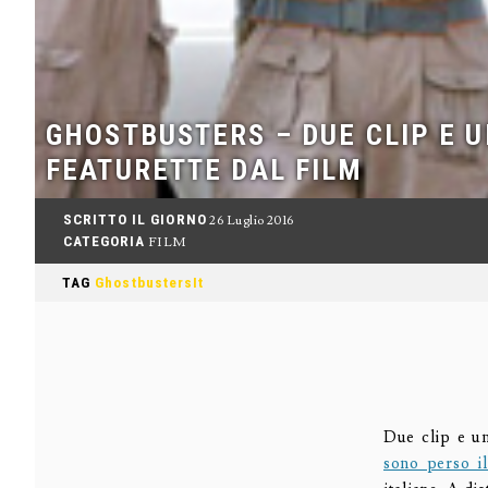
GHOSTBUSTERS – DUE CLIP E 
FEATURETTE DAL FILM
SCRITTO IL GIORNO
26 Luglio 2016
CATEGORIA
FILM
TAG
GhostbustersIt
Due clip e u
sono perso il