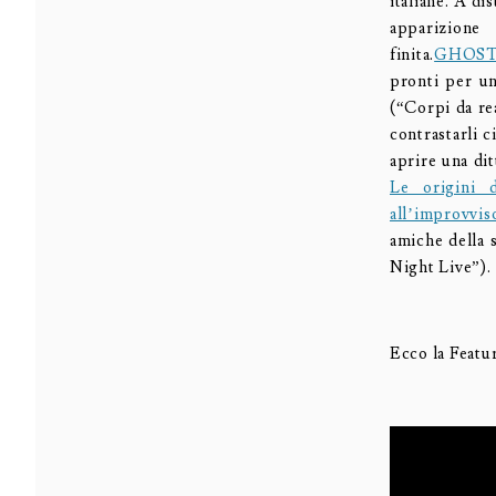
italiane. A di
apparizion
finita.
GHOST
pronti per un
(“Corpi da rea
contrastarli 
aprire una di
Le origini
all’improvvis
amiche della 
Night Live”).
Ecco la Featur