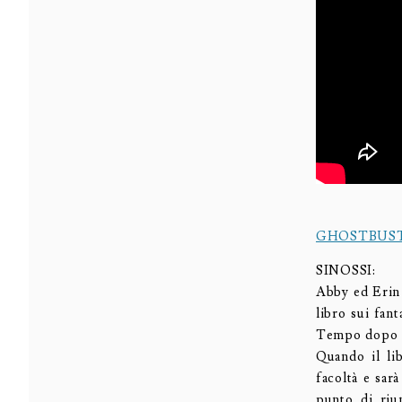
GHOSTBUS
SINOSSI:
Abby ed Erin 
libro sui fan
Tempo dopo Er
Quando il lib
facoltà e sar
punto di riu