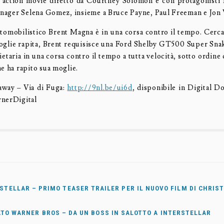
o action movie diretto da Courtney Solomon e con protagonist
eenager Selena Gomez, insieme a Bruce Payne, Paul Freeman e Jon 
utomobilistico Brent Magna è in una corsa contro il tempo. Cerca
 moglie rapita, Brent requisisce una Ford Shelby GT500 Super Sna
ietaria in una corsa contro il tempo a tutta velocità, sotto ordine
e ha rapito sua moglie.
away – Via di Fuga:
http://9nl.be/ui6d
, disponibile in Digital D
rnerDigital
STELLAR – PRIMO TEASER TRAILER PER IL NUOVO FILM DI CHRI
ATO WARNER BROS – DA UN BOSS IN SALOTTO A INTERSTELLAR