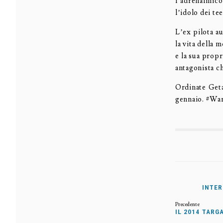
l’adrenalinic
l’idolo dei t
L’ex pilota a
la vita della
e la sua propr
antagonista ch
Ordinate Get
gennaio. #Wa
INTER
IL 2014 TARG