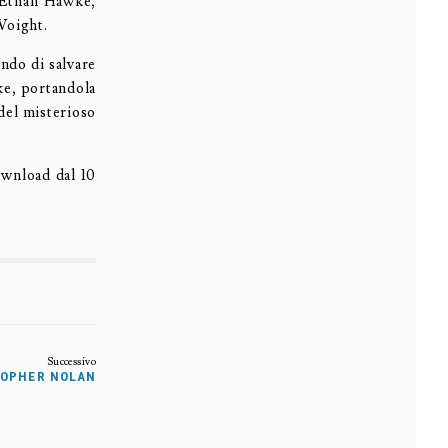
i Ethan Hawke,
Voight.
ndo di salvare
ke, portandola
 del misterioso
ownload dal 10
STOPHER NOLAN