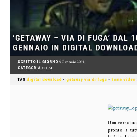
‘GETAWAY – VIA DI FUGA’ DAL 1
GENNAIO IN DIGITAL DOWNLOA
SCRITTO IL GIORNO
8 Gennaio 2014
CATEGORIA
FILM
TAG
digital download
-
getaway via di fuga
-
home video
Una corsa moz
pronto a tu