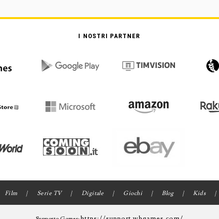
I NOSTRI PARTNER
Film
Serie TV
Digitale
Giochi
Blog
Kids
https://support.wbgames.com/
Supporto Games: