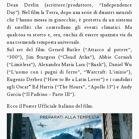
Dean Devlin (scrittore/produttore, “Independence
Day”). Nel film la Terra, dopo una serie di disastri naturali
che l’hanno messa in ginocchio, è protetta da un sistema
di satelliti che controllano gli eventi climatici. Ma
qualcosa va storto e, ora, rischia di essere spazzata via da
una tremenda tempesta universale.
Sul set del film: Gerard Butler (“Attacco al potere”,
“300”), Jim Sturgess (“Cloud Atlas”), Abbie Cornish
(“Limitless”), Alexandra Maria Lara (“Rush”), Daniel Wu
(“L’uomo con i pugni di ferro”, “Warcraft: L’inizio”),
Eugenio Derbez (“How to Be a Latin Lover”) e i candidati
agli Oscar® Ed Harris (“The Hours”, “Apollo 13”) e Andy
Garcia (“Il Padrino – Parte III”).
Ecco il Poster Ufficiale Italiano del film: