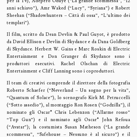
per la Tv), Adepero Oduye (“La grande scommessa”, “12
anni schiavo”), Amr Waked (“Lucy”, “Syriana”) e Robert
Sheehan (“Shadowhunters – Città di ossa”, “L’ultimo dei
templari”).
Il film, scritto da Dean Devlin & Paul Guyot, è prodotto
da David Ellison e Devlin di Skydance e da Dana Goldberg
di Skydance. Herbert W. Gains e Marc Roskin di Electric
Entertainment e Don Granger di Skydance sono i
produttori esecutivi. Rachel Olschan di Electric
Entertainment e Cliff Lanning sono i coproduttori.
Il team di creativi comprende il direttore della fotografia
Roberto Schaefer (“Neverland – Un sogno per la vita”,
“Quantum of Solace”), lo scenografo Kirk M. Petruccelli
(“Sotto assedio”), al montaggio Ron Rosen (“Godzilla”), il
nominato gli Oscar® Chris Lebenzon (“Allarme rosso”
“Top Gun”) e il nominato agli Oscar® John Refoua
(“Avatar”); la costumista Susan Matheson (“La grande
scommessa”, “Safehouse – Nessuno è al sicuro”) e il