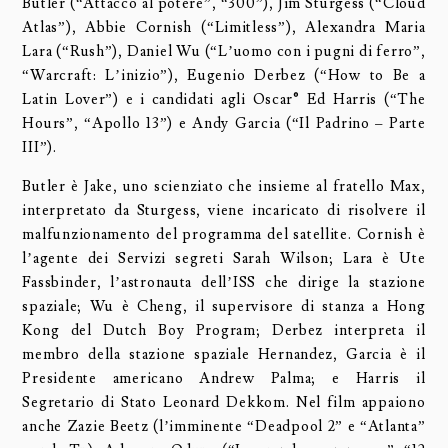
Butler (“Attacco al potere”, “300”), Jim Sturgess (“Cloud
Atlas”), Abbie Cornish (“Limitless”), Alexandra Maria
Lara (“Rush”), Daniel Wu (“L’uomo con i pugni di ferro”,
“Warcraft: L’inizio”), Eugenio Derbez (“How to Be a
Latin Lover”) e i candidati agli Oscar® Ed Harris (“The
Hours”, “Apollo 13”) e Andy Garcia (“Il Padrino – Parte
III”).
Butler è Jake, uno scienziato che insieme al fratello Max,
interpretato da Sturgess, viene incaricato di risolvere il
malfunzionamento del programma del satellite. Cornish è
l’agente dei Servizi segreti Sarah Wilson; Lara è Ute
Fassbinder, l’astronauta dell’ISS che dirige la stazione
spaziale; Wu è Cheng, il supervisore di stanza a Hong
Kong del Dutch Boy Program; Derbez interpreta il
membro della stazione spaziale Hernandez, Garcia è il
Presidente americano Andrew Palma; e Harris il
Segretario di Stato Leonard Dekkom. Nel film appaiono
anche Zazie Beetz (l’imminente “Deadpool 2” e “Atlanta”