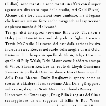
(Dillon), sono tornati…e sono tornati in affari con il super
agente ora diventato capo dello studio, Ari Gold (Piven).
Alcune delle loro ambizioni sono cambiate, ma il legame
che li unisce rimane forte anche navigando nel capriccioso
e spietato mondo di Hollywood.
Tra gli altri interpreti troviamo Billy Bob Thornton e
Haley Joel Osment nei ruoli di padre e figlio, Larsen e
Travis McCredle. Il ritorno del cast dalla serie televisiva
include Perrey Reeves nel ruolo della moglie di Ari Gold;
Emmanuelle Chriqui in quello di Sloan; Rhys Coiro in
quello di Billy Walsh; Debi Mazar come l’addetto stampa
di Vince, Shauna; Rex Lee nel ruolo di Lloyd; Constance
Zimmer in quello di Dana Gordone e Nora Dunn in quello
della D.ssa Marcus. Emily Ratajkowski appare come sé
stessa. A chiudere il cast troviamo Alan Dale, già apparso
nella serie, il rapper Scott Mescudi e Rhonda Rousey.
Il creatore di “Entourage”, Doug Ellin è regista del film e
sceneggiatore da un soggetto di Ellin & Rob Weiss,