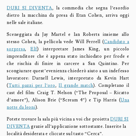
DURI SI DIVENTA
, la commedia che segna l’esordio
dietro la macchina da presa di Etan Cohen, arriva oggi
nelle sale italiane.
Sceneggiata da Jay Martel e Ian Roberts insieme allo
stesso Cohen, la pellicola vede Will Ferrell (
Candidato a
sorpresa
,
Elf
) interpretare James King, un piccolo
imprenditore che è appena stato inchiodato per frode e
che rischia di finire in carcere a San Quintino. Per
scongiurare quest’evenienza chiederò aiuto a un indefesso
lavoratore: Darnell Lewis, interpretato da Kevin Hart
(
Tutti pazzi per l’oro
,
Il grande match
). Completano il
cast del film: Craig T. Nelson (“The Proposal – Ricatto
d’amore”), Alison Brie (“Scream 4”) e Tip Harris (
Una
notte da leoni
).
Potete trovare la sala più vicina a voi che proietta
DURI SI
DIVENTA
grazie all’applicazione sottostante. Inserite la
località desiderata e cliccate sul tasto “Cerca”.