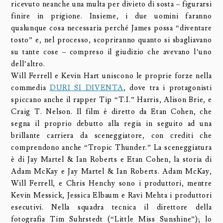
ricevuto neanche una multa per divieto di sosta – figurarsi
finire in prigione. Insieme, i due uomini faranno
qualunque cosa necessaria perché James possa “diventare
tosto” e, nel processo, scopriranno quanto si sbagliavano
su tante cose – compreso il giudizio che avevano l’uno
dell’altro.
Will Ferrell e Kevin Hart uniscono le proprie forze nella
commedia
DURI SI DIVENTA
, dove tra i protagonisti
spiccano anche il rapper Tip “T.I.” Harris, Alison Brie, e
Craig T. Nelson. Il film è diretto da Etan Cohen, che
segna il proprio debutto alla regia in seguito ad una
brillante carriera da sceneggiatore, con crediti che
comprendono anche “Tropic Thunder.” La sceneggiatura
è di Jay Martel & Ian Roberts e Etan Cohen, la storia di
Adam McKay e Jay Martel & Ian Roberts. Adam McKay,
Will Ferrell, e Chris Henchy sono i produttori, mentre
Kevin Messick, Jessica Elbaum e Ravi Mehta i produttori
esecutivi. Nella squadra tecnica il direttore della
fotografia Tim Suhrstedt (“Little Miss Sunshine”); lo