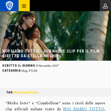
NOI SIAMO TUTTO – DUE NUOVE CLIP PER IL FILM
DIRETTO DA STELLA MEGHIE
SCRITTO IL GIORNO
19 Settembre 2017
CATEGORIA
blog
,
FILM
TAG
NoiSiamoTutto
“Molto forte” e “Ciambellone” sono i titoli delle nuove
clip ufficiali italiane tratte da
NOI SIAMO TUTTO
,