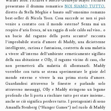
Warner Bros. Pictures e Metro-Goldwyn-Mayer Pictures
presentano il dramma romantico
NOI SIAMO TUTTO
,
diretto da Stella Meghie e basato sull’omonimo romanzo
best-seller di Nicola Yoon. Cosa succede se non si può
venire a contatto con il mondo esterno? Senza mai un
respiro d’aria fresca, né un raggio di sole caldo sul viso… o
un bacio dal ragazzo della porta accanto? racconta
l’improbabile storia d’amore di Maddy, una diciottenne
intelligente, curiosa e fantasiosa, costretta da una malattia
a vivere all’interno dell’ambiente ermeticamente sigillato
della sua abitazione e Olly, il ragazzo vicino di casa, che
non permetterà alla malattia di allontanarli. Maddy
vorrebbe con tutta se stessa sperimentare le gioie del
mondo esterno e vivere la sua prima storia d’amore.
Guardandosi attraverso le finestre e parlando solo
attraverso messaggi, Olly e Maddy stringono un legame
profondo che li porta a rischiare tutto per stare insieme…
anche se ciò significa perdere tutto. I protagonisti di sono
Amandla Stenberg (“Hunger Games”) nel ruolo di Maddy