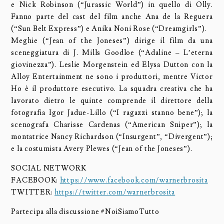
e Nick Robinson (“Jurassic World”) in quello di Olly.
Fanno parte del cast del film anche Ana de la Reguera
(“Sun Belt Express”) e Anika Noni Rose (“Dreamgirls”).
Meghie (“Jean of the Joneses”) dirige il film da una
sceneggiatura di J. Mills Goodloe (“Adaline – L’eterna
giovinezza”). Leslie Morgenstein ed Elysa Dutton con la
Alloy Entertainment ne sono i produttori, mentre Victor
Ho è il produttore esecutivo. La squadra creativa che ha
lavorato dietro le quinte comprende il direttore della
fotografia Igor Jadue-Lillo (“I ragazzi stanno bene”); la
scenografa Charisse Cardenas (“American Sniper”); la
montatrice Nancy Richardson (“Insurgent”, “Divergent”);
e la costumista Avery Plewes (“Jean of the Joneses”).
SOCIAL NETWORK
FACEBOOK:
https://www.facebook.com/warnerbrosita
TWITTER:
https://twitter.com/warnerbrosita
Partecipa alla discussione #NoiSiamoTutto